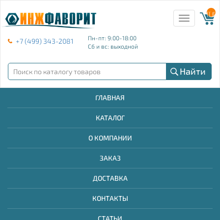
{{ E
Toggle
navigation
Пн-пт: 9:00-18:00
+7 (499) 343-2081
Сб и вс: выходной
Найти
ГЛАВНАЯ
КАТАЛОГ
О КОМПАНИИ
ЗАКАЗ
ДОСТАВКА
КОНТАКТЫ
СТАТЬИ