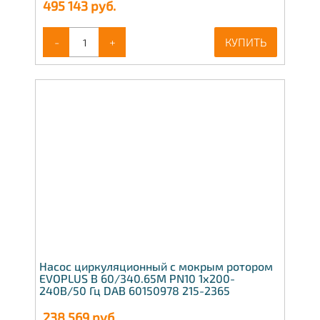
495 143
руб.
-
+
КУПИТЬ
Насос циркуляционный с мокрым ротором
EVOPLUS B 60/340.65M PN10 1х200-
240В/50 Гц DAB 60150978 215-2365
238 569
руб.