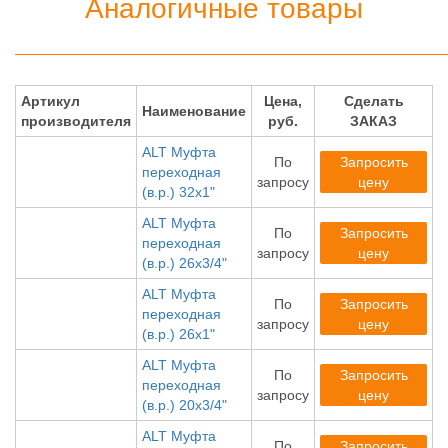
Аналогичные товары
Артикул
Цена,
Сделать
Наименование
производителя
руб.
ЗАКАЗ
ALT Муфта
По
Запросить
переходная
запросу
цену
(в.р.) 32х1"
ALT Муфта
По
Запросить
переходная
запросу
цену
(в.р.) 26х3/4"
ALT Муфта
По
Запросить
переходная
запросу
цену
(в.р.) 26х1"
ALT Муфта
По
Запросить
переходная
запросу
цену
(в.р.) 20х3/4"
ALT Муфта
По
Запросить