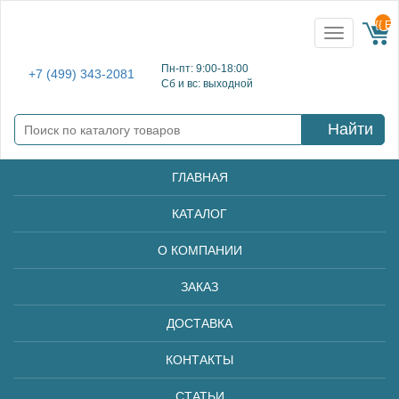
{{ E
Toggle
navigation
Пн-пт: 9:00-18:00
+7 (499) 343-2081
Сб и вс: выходной
Найти
ГЛАВНАЯ
КАТАЛОГ
О КОМПАНИИ
ЗАКАЗ
ДОСТАВКА
КОНТАКТЫ
СТАТЬИ