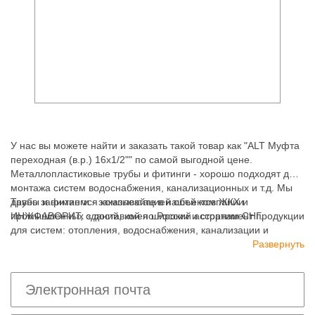
У нас вы можете найти и заказать такой товар как "ALT Муфта
переходная (в.р.) 16х1/2"" по самой выгодной цене.
Металлопластиковые трубы и фитинги - хорошо подходят для
монтажа систем водоснабжения, канализационных и т.д. Мы
давно занимаемся комплектацией объектов ЖКХ и
Трубы и фитинги - заказывайте в нашей компании
промышленных зданий, имея широкий ассортимент продукции
ИНЖФАВОРИТ, с доставкой по России и странам СНГ.
для систем: отопления, водоснабжения, канализации и
пожаротушения.
Развернуть