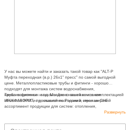
У нас вы можете найти и заказать такой товар как "ALT-P
Муфта переходная (в.р.) 26х1" пресс" по самой выгодной
цене. Металлопластиковые трубы и фитинги - хорошо
подходят для монтажа систем водоснабжения,
канализационных и т.д. Мы давно занимаемся комплектацией
Трубы и фитинги - заказывайте в нашей компании
объектов ЖКХ и промышленных зданий, имея широкий
ИНЖФАВОРИТ, с доставкой по России и странам СНГ.
ассортимент продукции для систем: отопления,
водоснабжения, канализации и пожаротушения.
Развернуть