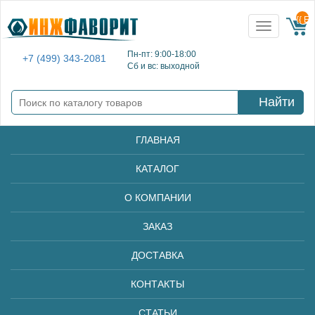
{{ E
Toggle
navigation
Пн-пт: 9:00-18:00
+7 (499) 343-2081
Сб и вс: выходной
Найти
ГЛАВНАЯ
КАТАЛОГ
О КОМПАНИИ
ЗАКАЗ
ДОСТАВКА
КОНТАКТЫ
СТАТЬИ