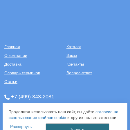
Главная
Каталог
О компании
Заказ
Доставка
Контакты
Словарь терминов
Вопрос-ответ
Статьи
+7 (499) 343-2081
ООО «САНТЕХПОСТАВКА»
Продолжая использовать наш сайт, вы даёте
согласие на
ИНН: 7731286301
использование файлов cookie
и других пользовательских
ОГРН: 1157746583092
данных (включая IP-адрес, сведения о местоположении,
Развернуть
121357, г. Москва, ул. Верейская, д. 29, стр. 35
устройстве, действиях на сайте и т. п.) для
Принять