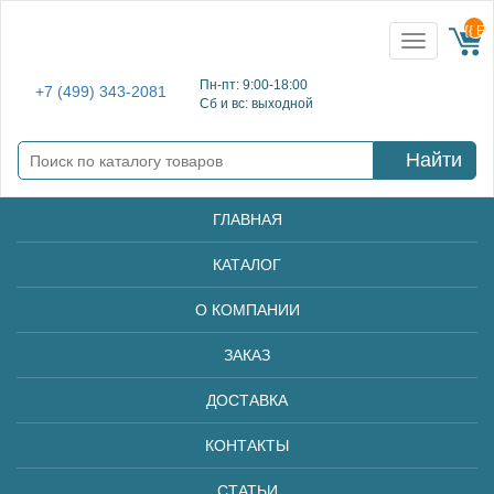
{{ E
Toggle
navigation
Пн-пт: 9:00-18:00
+7 (499) 343-2081
Сб и вс: выходной
Найти
ГЛАВНАЯ
КАТАЛОГ
О КОМПАНИИ
ЗАКАЗ
ДОСТАВКА
КОНТАКТЫ
СТАТЬИ