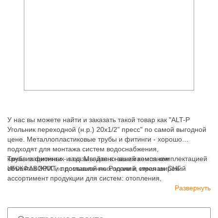
У нас вы можете найти и заказать такой товар как "ALT-P
Угольник переходной (н.р.) 20х1/2" пресс" по самой выгодной
цене. Металлопластиковые трубы и фитинги - хорошо
подходят для монтажа систем водоснабжения,
канализационных и т.д. Мы давно занимаемся комплектацией
Трубы и фитинги - заказывайте в нашей компании
объектов ЖКХ и промышленных зданий, имея широкий
ИНЖФАВОРИТ, с доставкой по России и странам СНГ.
ассортимент продукции для систем: отопления,
водоснабжения, канализации и пожаротушения.
Развернуть