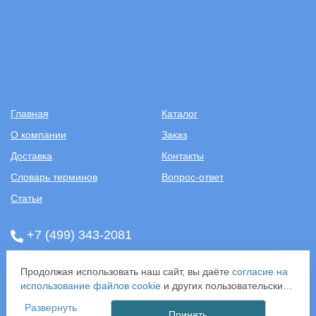
Главная
Каталог
О компании
Заказ
Доставка
Контакты
Словарь терминов
Вопрос-ответ
Статьи
+7 (499) 343-2081
ООО «САНТЕХПОСТАВКА»
Продолжая использовать наш сайт, вы даёте
согласие на
ИНН: 7731286301
использование файлов cookie
и других пользовательских
ОГРН: 1157746583092
данных (включая IP-адрес, сведения о местоположении,
Развернуть
121357, г. Москва, ул. Верейская, д. 29, стр. 35
устройстве, действиях на сайте и т. п.) для
Принять