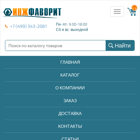
{{ E
Toggle
navigation
Пн-пт: 9:00-18:00
+7 (499) 343-2081
Сб и вс: выходной
Найти
ГЛАВНАЯ
КАТАЛОГ
О КОМПАНИИ
ЗАКАЗ
ДОСТАВКА
КОНТАКТЫ
СТАТЬИ