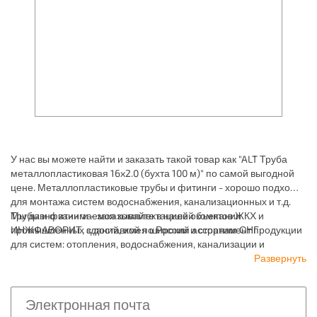
У нас вы можете найти и заказать такой товар как "ALT Труба
металлопластиковая 16x2.0 (бухта 100 м)" по самой выгодной
цене. Металлопластиковые трубы и фитинги - хорошо подходят
для монтажа систем водоснабжения, канализационных и т.д.
Мы давно занимаемся комплектацией объектов ЖКХ и
Трубы и фитинги - заказывайте в нашей компании
промышленных зданий, имея широкий ассортимент продукции
ИНЖФАВОРИТ, с доставкой по России и странам СНГ.
для систем: отопления, водоснабжения, канализации и
пожаротушения.
Развернуть