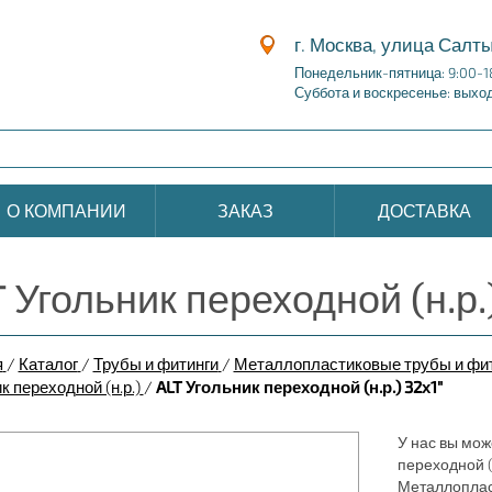
г. Москва, улица Салты
Понедельник-пятница: 9:00-1
Суббота и воскресенье: выхо
О КОМПАНИИ
ЗАКАЗ
ДОСТАВКА
 Угольник переходной (н.р.
я
/
Каталог
/
Трубы и фитинги
/
Металлопластиковые трубы и фи
к переходной (н.р.)
/
ALT Угольник переходной (н.р.) 32х1"
У нас вы може
переходной (
Металлоплас