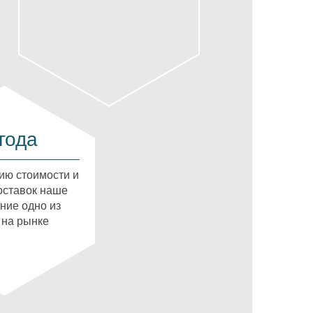
года
ию стоимости и
оставок наше
ние одно из
 на рынке