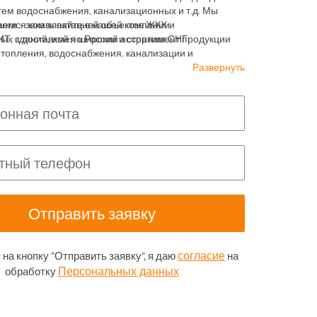
ем водоснабжения, канализационных и т.д. Мы
аемся комплектацией объектов ЖКХ и
нги - заказывайте в нашей компании
х зданий, имея широкий ассортимент продукции
 с доставкой по России и странам СНГ.
отопления, водоснабжения, канализации и
ия.
Развернуть
согласие
на кнопку "Отправить заявку", я даю
на
Персональных данных
обработку