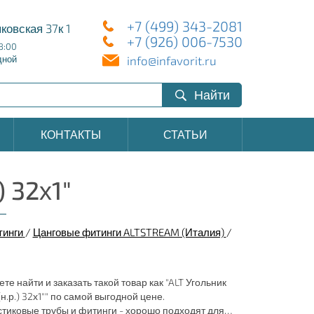
+7 (499) 343-2081
ковская 37к 1
+7 (926) 006-7530
8:00
info@infavorit.ru
дной
Найти
КОНТАКТЫ
СТАТЬИ
) 32х1"
тинги
/
Цанговые фитинги ALTSTREAM (Италия)
/
те найти и заказать такой товар как "ALT Угольник
н.р.) 32х1"" по самой выгодной цене.
тиковые трубы и фитинги - хорошо подходят для