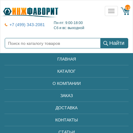
{{ E
Toggle
navigation
Пн-пт: 9:00-18:00
+7 (499) 343-2081
Сб и вс: выходной
Найти
ГЛАВНАЯ
КАТАЛОГ
О КОМПАНИИ
ЗАКАЗ
ДОСТАВКА
КОНТАКТЫ
СТАТЬИ