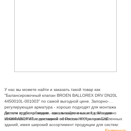
У нас вы можете найти и заказать такой товар как
"Балансировочный клапан BROEN BALLOREX DRV DN20L
4450010L-001003" по самой выгодной цене. Запорно-
регулирующая арматура - хорошо подходят для монтажа
систем водоснабжения, канализационных и т.д. Мы давно
Детали трубопроводов - заказывайте в нашей компании
занимаемся комплектацией объектов ЖКХ и промышленных
ИНЖФАВОРИТ, с доставкой по России и странам СНГ.
зданий, имея широкий ассортимент продукции для систем:
отопления, водоснабжения, канализации и пожаротушения.
Развернуть