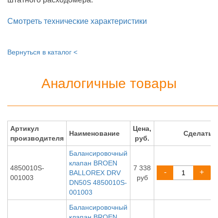
Смотреть технические характеристики
Вернуться в каталог <
Аналогичные товары
Артикул
Цена,
Наименование
Сделать 
производителя
руб.
Балансировочный
клапан BROEN
4850010S-
7 338
-
+
BALLOREX DRV
001003
руб
DN50S 4850010S-
001003
Балансировочный
клапан BROEN