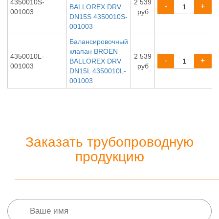
4350010S-
2 539
-
+
BALLOREX DRV
001003
руб
DN15S 4350010S-
001003
Балансировочный
клапан BROEN
4350010L-
2 539
-
+
BALLOREX DRV
001003
руб
DN15L 4350010L-
001003
Заказать трубопроводную
продукцию