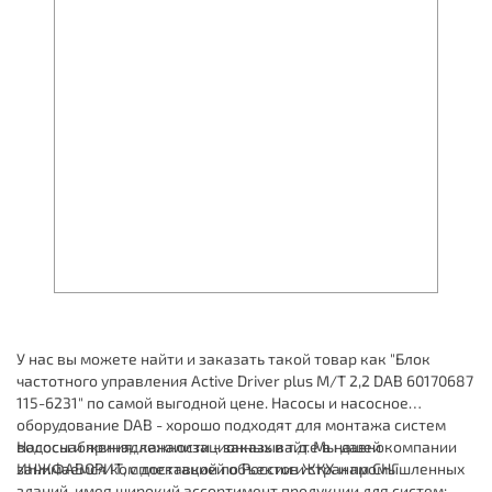
У нас вы можете найти и заказать такой товар как "Блок
частотного управления Active Driver plus M/T 2,2 DAB 60170687
115-6231" по самой выгодной цене. Насосы и насосное
оборудование DAB - хорошо подходят для монтажа систем
водоснабжения, канализационных и т.д. Мы давно
Насосы и принадлежности - заказывайте в нашей компании
занимаемся комплектацией объектов ЖКХ и промышленных
ИНЖФАВОРИТ, с доставкой по России и странам СНГ.
зданий, имея широкий ассортимент продукции для систем: