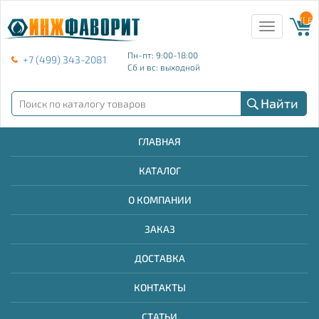
{{ E
Toggle
navigation
Пн-пт: 9:00-18:00
+7 (499) 343-2081
Сб и вс: выходной
Найти
ГЛАВНАЯ
КАТАЛОГ
О КОМПАНИИ
ЗАКАЗ
ДОСТАВКА
КОНТАКТЫ
СТАТЬИ