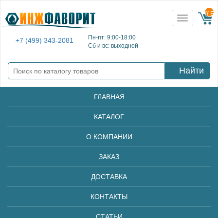
{{ E
Toggle
navigation
Пн-пт: 9:00-18:00
+7 (499) 343-2081
Сб и вс: выходной
Найти
ГЛАВНАЯ
КАТАЛОГ
О КОМПАНИИ
ЗАКАЗ
ДОСТАВКА
КОНТАКТЫ
СТАТЬИ