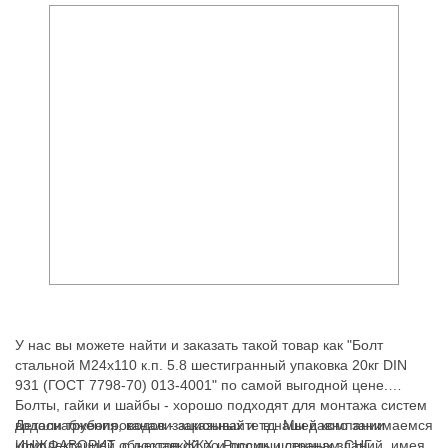
У нас вы можете найти и заказать такой товар как "Болт
стальной М24х110 к.п. 5.8 шестигранный упаковка 20кг DIN
931 (ГОСТ 7798-70) 013-4001" по самой выгодной цене.
Болты, гайки и шайбы - хорошо подходят для монтажа систем
водоснабжения, канализационных и т.д. Мы давно занимаемся
Детали трубопроводов - заказывайте в нашей компании
комплектацией объектов ЖКХ и промышленных зданий, имея
ИНЖФАВОРИТ, с доставкой по России и странам СНГ.