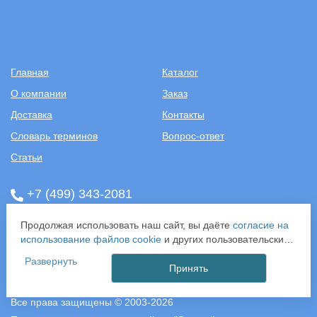
Главная
Каталог
О компании
Заказ
Доставка
Контакты
Словарь терминов
Вопрос-ответ
Статьи
+7 (499) 343-2081
ООО «САНТЕХПОСТАВКА»
Продолжая использовать наш сайт, вы даёте
согласие на
ИНН: 7731286301
использование файлов cookie
и других пользовательских
ОГРН: 1157746583092
данных (включая IP-адрес, сведения о местоположении,
Развернуть
121357, г. Москва, ул. Верейская, д. 29, стр. 35
устройстве, действиях на сайте и т. п.) для
Принять
функционирования сайта, проведения статистических
исследований, ретаргетинга и использования систем
Все права защищены © 2003-2026
аналитики (например, Яндекс.Метрика), в соответствии с