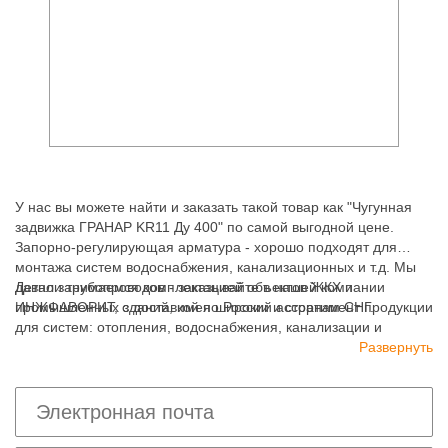
У нас вы можете найти и заказать такой товар как "Чугунная
задвижка ГРАНАР KR11 Ду 400" по самой выгодной цене.
Запорно-регулирующая арматура - хорошо подходят для
монтажа систем водоснабжения, канализационных и т.д. Мы
давно занимаемся комплектацией объектов ЖКХ и
Детали трубопроводов - заказывайте в нашей компании
промышленных зданий, имея широкий ассортимент продукции
ИНЖФАВОРИТ, с доставкой по России и странам СНГ.
для систем: отопления, водоснабжения, канализации и
пожаротушения.
Развернуть