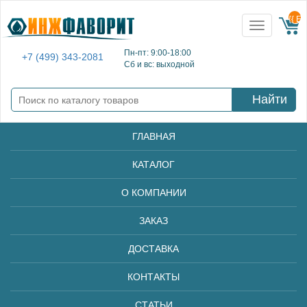
{{ E
Toggle
navigation
Пн-пт: 9:00-18:00
+7 (499) 343-2081
Сб и вс: выходной
Найти
ГЛАВНАЯ
КАТАЛОГ
О КОМПАНИИ
ЗАКАЗ
ДОСТАВКА
КОНТАКТЫ
СТАТЬИ