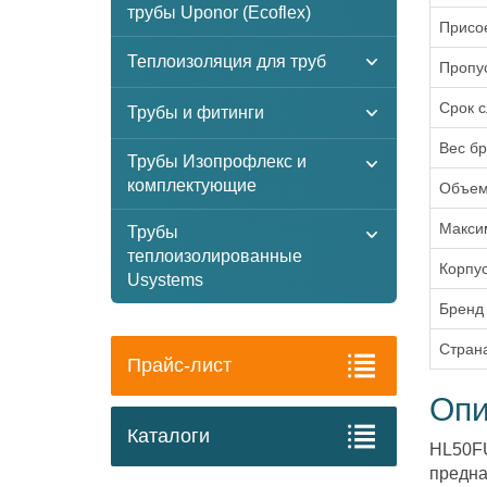
трубы Uponor (Ecoflex)
Присо
Теплоизоляция для труб
Пропус
Срок 
Трубы и фитинги
Вес бр
Трубы Изопрофлекс и
комплектующие
Объем
Максим
Трубы
теплоизолированные
Корпу
Usystems
Бренд
Стран
Прайс-лист
Опи
Каталоги
HL50FU
предна