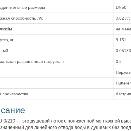
единительные размеры
DN50
кная способность, л/с
0,82 л/с
службы
не мене
утто, кг
9.151
, м3
0.0513
альная разрешенная нагрузка, т
0.3
с
Нержав
Huttere
а производства
Австри
сание
.0/210 — это душевой лоток с пониженной монтажной высо
значенный для линейного отвода воды в душевых без поддо