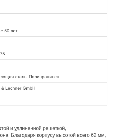
е 50 лет
375
еющая сталь; Полипропилен
r & Lechner GmbH
я
той и удлиненной решеткой,
на. Благодаря корпусу высотой всего 62 мм,