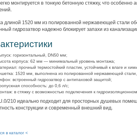
легко монтируется в тонкую бетонную стяжку, что особенно 
ений.
а длиной 1520 мм из полированной нержавеющей стали об
нный гидрозатвор надежно блокирует запахи из канализаци
актеристики
ыпуск: горизонтальный, DN50 мм;
ысота корпуса: 62 мм — минимальный уровень монтажа;
атериал: прочный термостойкий пластик, устойчивый к влаге и хим
ешетка: 1520 мм, выполнена из полированной нержавеющей стали, 
ифон: встроенный гидрозатвор с антипаховой защитой;
ропускная способность: до 0,6 л/с;
онтаж: в стяжку с возможностью подключения к гидроизоляционно
.0/210 идеально подходит для просторных душевых помещ
тность конструкции и современный внешний вид.
ся в каталог <