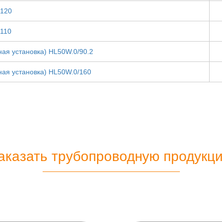
/120
/110
ная установка) HL50W.0/90.2
ная установка) HL50W.0/160
аказать трубопроводную продукц