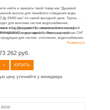
ете найти и заказать такой товар как "Душевой
шенной высоты для линейного отведения воды
0 Ду DN50 мм" по самой выгодной цене. Трапы HL -
одят для монтажа систем водоснабжения,
нных и т.д. Мы давно занимаемся комплектацией
нное оборудование HL - заказывайте в нашей
Х и промышленных зданий, имея широкий
ЖФАВОРИТ, с доставкой по России и странам СНГ.
 продукции для систем: отопления, водоснабжения,
 и пожаротушения.
Развернуть
73 262
руб.
+
КУПИТЬ
ную цену уточняйте у менеджера
.0/210