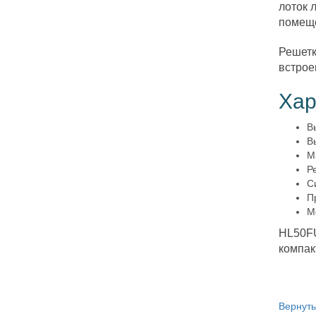
лоток 
помещ
Решетк
встрое
Хар
В
В
М
Р
С
П
М
HL50FU
компак
Вернуть