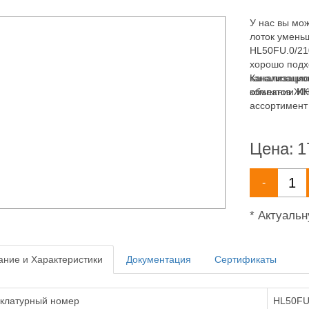
У нас вы мож
лоток умень
HL50FU.0/21
хорошо подх
канализацио
Канализацио
объектов ЖК
компании ИН
ассортимент
канализации
Цена:
1
-
* Актуаль
ние и Характеристики
Документация
Сертификаты
клатурный номер
HL50FU