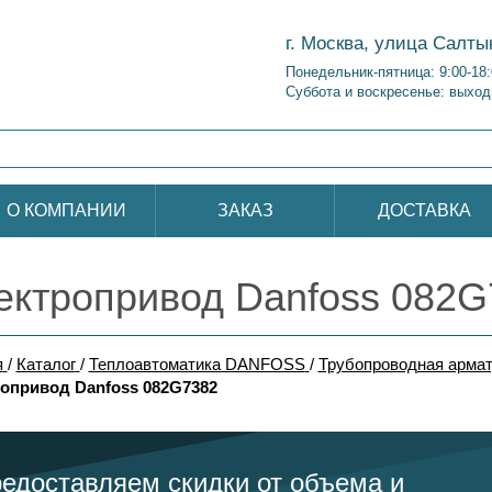
г. Москва, улица Салты
Понедельник-пятница: 9:00-18
Суббота и воскресенье: выход
О КОМПАНИИ
ЗАКАЗ
ДОСТАВКА
ектропривод Danfoss 082G
я
/
Каталог
/
Теплоавтоматика DANFOSS
/
Трубопроводная арма
опривод Danfoss 082G7382
едоставляем скидки от объема и