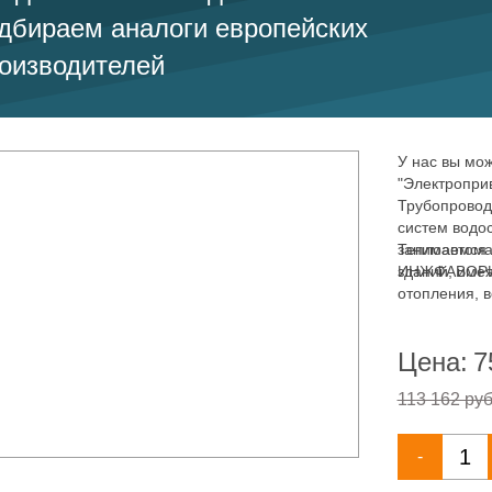
дбираем аналоги европейских
оизводителей
У нас вы мож
"Электропри
Трубопровод
систем водо
занимаемся 
Теплоавтома
зданий, име
ИНЖФАВОРИТ,
отопления, 
Цена:
7
113 162 руб
-