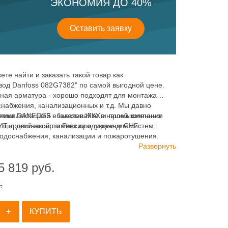
ЭКОНОМИЯ ДО 40%
Оставить заявку
ете найти и заказать такой товар как
вод Danfoss 082G7382" по самой выгодной цене.
ная арматура - хорошо подходят для монтажа
снабжения, канализационных и т.д. Мы давно
комплектацией объектов ЖКХ и промышленных
тика DANFOSS - заказывайте в нашей компании
я широкий ассортимент продукции для систем:
 с доставкой по России и странам СНГ.
водоснабжения, канализации и пожаротушения.
Развернуть
5 819
руб.
.
+
КУПИТЬ