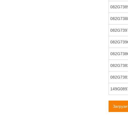
082G738
082G738
082G739
082G739
082G738
082G738
082G738
149G089
Загрузи