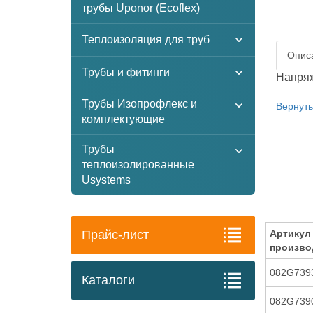
трубы Uponor (Ecoflex)
Теплоизоляция для труб
Описа
Трубы и фитинги
Напряже
Трубы Изопрофлекс и
Вернуть
комплектующие
Трубы
теплоизолированные
Usystems
Прайс-лист
Артикул
произво
082G739
Каталоги
082G739