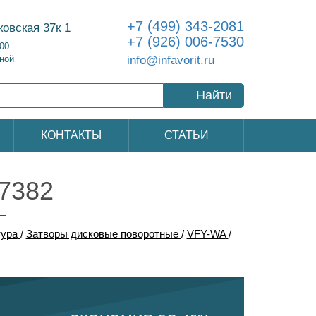
+7 (499) 343-2081
ковская 37к 1
+7 (926) 006-7530
:00
info@infavorit.ru
ной
Найти
КОНТАКТЫ
СТАТЬИ
7382
тура
/
Затворы дисковые поворотные
/
VFY-WA
/