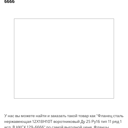
6666
У нас вы можете найти и заказать такой товар как "Фланец сталь
нержавеющая 12Х18Н10Т воротниковый Ду 25 Ру16 тип 11 ряд 1
исп. B HXCX 129-6666" по самой выгодной цене. Фланцы