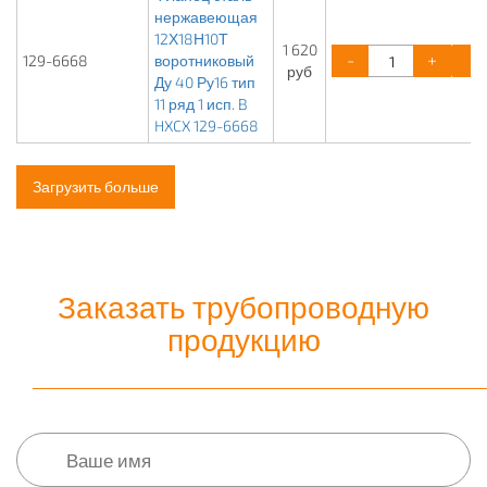
нержавеющая
12Х18Н10Т
1 620
-
+
129-6668
воротниковый
руб
Ду 40 Ру16 тип
11 ряд 1 исп. B
HXCX 129-6668
Загрузить больше
Заказать трубопроводную
продукцию