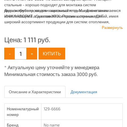
стальные - хорошо подходят для монтажа систем
водоснабжения, канализационных и т.д. Мы давно занимаемся
Детали трубопроводов - заказывайте в нашей компании
комплектацией объектов ЖКХ и промышленных зданий, имея
ИНЖФАВОРИТ, с доставкой по России и странам СНГ.
широкий ассортимент продукции для систем: отопления,
водоснабжения, канализации и пожаротушения.
Развернуть
Цена:
1 111
руб.
-
+
КУПИТЬ
* Актуальную цену уточняйте у менеджера
Минимальная стоимость заказа 3000 руб.
Описание и Характеристики
Документация
Номенклатурный
129-6666
номер
Бренд
No name