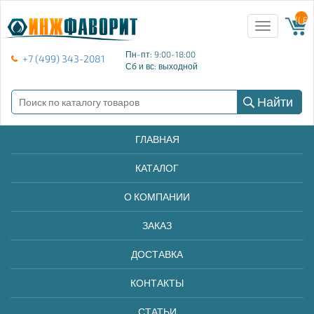
{{ E
Toggle
navigation
Пн-пт: 9:00-18:00
+7 (499) 343-2081
Сб и вс: выходной
Найти
ГЛАВНАЯ
КАТАЛОГ
О КОМПАНИИ
ЗАКАЗ
ДОСТАВКА
КОНТАКТЫ
СТАТЬИ