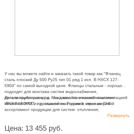
У нас вы можете найти и заказать такой товар как "Фланец
сталь плоский Ду 500 Ру25 тип 01 ряд 1 исп. B HXCX 127-
5904" по самой выгодной цене. Фланцы стальные - хорошо
подходят для монтажа систем водоснабжения,
канализационных и т.д. Мы давно занимаемся комплектацией
Детали трубопроводов - заказывайте в нашей компании
объектов ЖКХ и промышленных зданий, имея широкий
ИНЖФАВОРИТ, с доставкой по России и странам СНГ.
ассортимент продукции для систем: отопления,
водоснабжения, канализации и пожаротушения.
Развернуть
Цена:
13 455
руб.