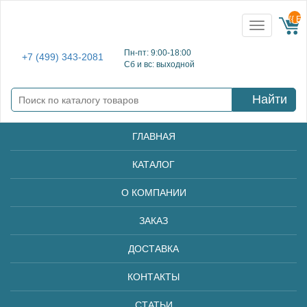
{{ E
Toggle
navigation
Пн-пт: 9:00-18:00
+7 (499) 343-2081
Сб и вс: выходной
Найти
ГЛАВНАЯ
КАТАЛОГ
О КОМПАНИИ
ЗАКАЗ
ДОСТАВКА
КОНТАКТЫ
СТАТЬИ