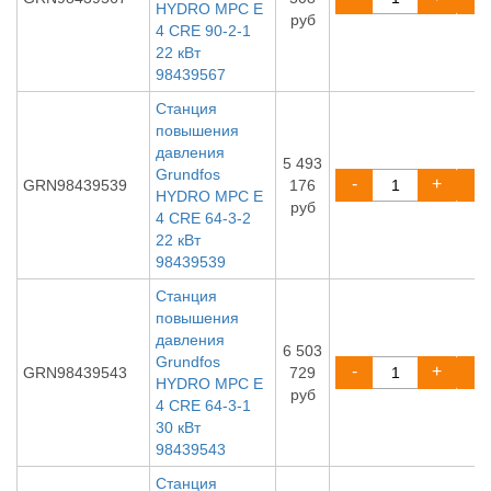
HYDRO MPC E
руб
4 CRE 90-2-1
22 кВт
98439567
Станция
повышения
давления
5 493
Grundfos
-
+
GRN98439539
176
HYDRO MPC E
руб
4 CRE 64-3-2
22 кВт
98439539
Станция
повышения
давления
6 503
Grundfos
-
+
GRN98439543
729
HYDRO MPC E
руб
4 CRE 64-3-1
30 кВт
98439543
Станция