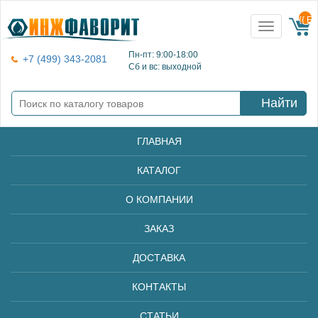
{{ E
Toggle
navigation
Пн-пт: 9:00-18:00
+7 (499) 343-2081
Сб и вс: выходной
Найти
ГЛАВНАЯ
КАТАЛОГ
О КОМПАНИИ
ЗАКАЗ
ДОСТАВКА
КОНТАКТЫ
СТАТЬИ