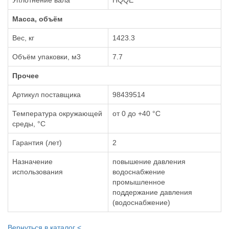
Уплотнение вала
HQQE
Масса, объём
Вес, кг
1423.3
Объём упаковки, м3
7.7
Прочее
Артикул поставщика
98439514
Температура окружающей
от 0 до +40 °С
среды, °С
Гарантия (лет)
2
Назначение
повышение давления
использования
водоснабжение
промышленное
поддержание давления
(водоснабжение)
Вернуться в каталог <