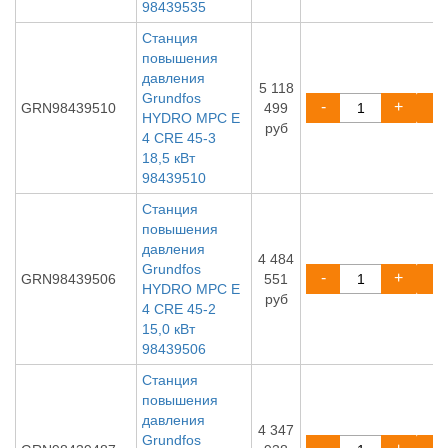
98439535
Станция
повышения
давления
5 118
Grundfos
-
+
GRN98439510
499
HYDRO MPC E
руб
4 CRE 45-3
18,5 кВт
98439510
Станция
повышения
давления
4 484
Grundfos
-
+
GRN98439506
551
HYDRO MPC E
руб
4 CRE 45-2
15,0 кВт
98439506
Станция
повышения
давления
4 347
Grundfos