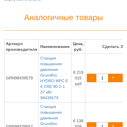
Аналогичные товары
Артикул
Цена,
Наименование
Сделать ЗА
производителя
руб.
Станция
повышения
давления
8 219
Grundfos
-
+
GRN98439579
015
HYDRO MPC E
руб
4 CRE 90-2-1
37 кВт
98439579
Станция
повышения
давления
6 138
Grundfos
-
+
GRN98439567
508