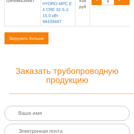
-
+
GRN98439487
938
HYDRO MPC E
руб
4 CRE 32-5-2
15,0 кВт
98439487
Загрузить больше
Заказать трубопроводную
продукцию