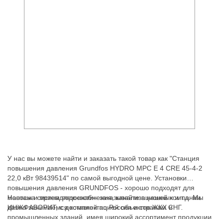
У нас вы можете найти и заказать такой товар как "Станция
повышения давления Grundfos HYDRO MPC E 4 CRE 45-4-2
22,0 кВт 98439514" по самой выгодной цене. Установки
повышения давления GRUNDFOS - хорошо подходят для
монтажа систем водоснабжения, канализационных и т.д. Мы
Насосы и принадлежности - заказывайте в нашей компании
давно занимаемся комплектацией объектов ЖКХ и
ИНЖФАВОРИТ, с доставкой по России и странам СНГ.
промышленных зданий, имея широкий ассортимент продукции