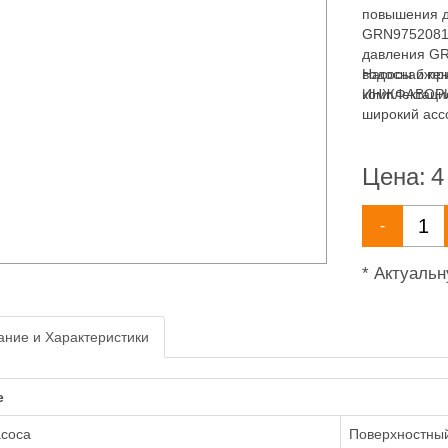
повышения д
GRN97520813
давления GR
водоснабжен
Насосы и пр
комплектаци
ИНЖФАВОРИТ,
широкий асс
водоснабжен
Цена:
4
-
* Актуаль
ние и Характеристики
е
асоса
Поверхностны