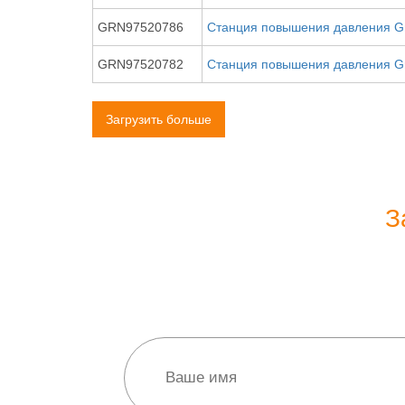
GRN97520786
Станция повышения давления G
GRN97520782
Станция повышения давления G
Загрузить больше
З