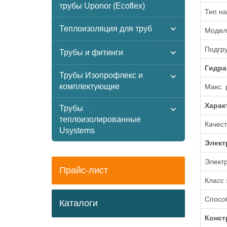
трубы Uponor (Ecoflex)
Тип на
Теплоизоляция для труб
Модел
Подгр
Трубы и фитинги
Гидра
Трубы Изопрофлекс и
комплектующие
Макс. 
Xарак
Трубы
теплоизолированные
Качест
Usystems
Элект
Электр
Прайс-лист
Класс
Способ
Каталоги
Конст