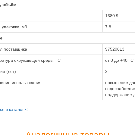
, объём
1680.9
 упаковки, м3
7.8
е
ул поставщика
97520813
ратура окружающей среды, °С
от 0 до +40 °С
ия (лет)
2
чение использования
повышение да
водоснабжени
поддержание д
ся в каталог <
Аналогичные товары