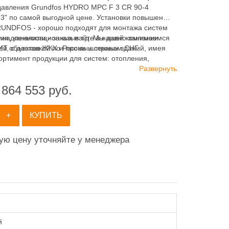
авления Grundfos HYDRO MPC F 3 CR 90-4
" по самой выгодной цене. Установки повышения
UNDFOS - хорошо подходят для монтажа систем
ия, канализационных и т.д. Мы давно занимаемся
инадлежности - заказывайте в нашей компании
ей объектов ЖКХ и промышленных зданий, имея
 с доставкой по России и странам СНГ.
ортимент продукции для систем: отопления,
ия, канализации и пожаротушения.
Развернуть
 864 553
руб.
+
КУПИТЬ
ную цену уточняйте у менеджера
й