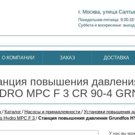
г. Москва, улица Салты
Понедельник-пятница: 9:00-18
Суббота и воскресенье: выход
О КОМПАНИИ
ЗАКАЗ
ДОСТАВКА
анция повышения давления
DRO MPC F 3 CR 90-4 GR
я
/
Каталог
/
Насосы и принадлежности
/
Установки повышения 
s Hydro MPC F 3
/
Станция повышения давления Grundfos H
У нас вы мож