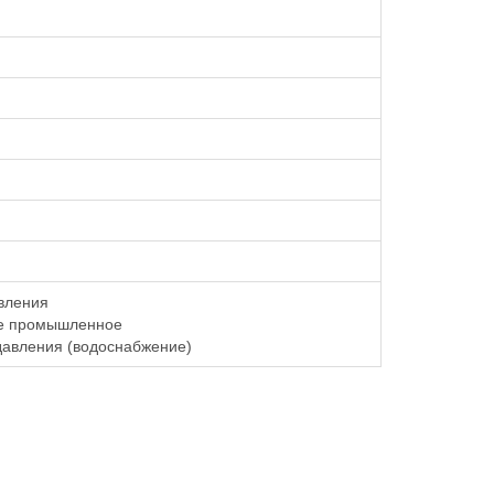
вления
е промышленное
авления (водоснабжение)