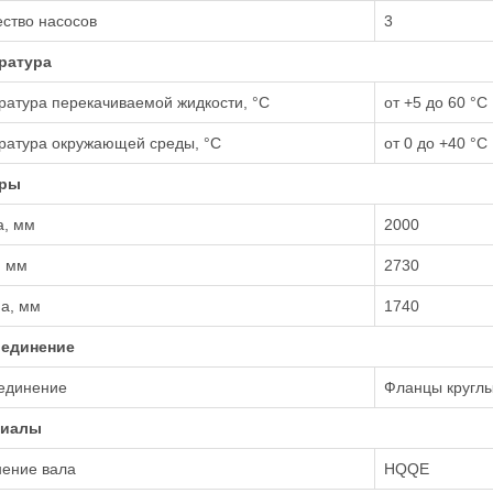
ство насосов
3
ратура
атура перекачиваемой жидкости, °С
от +5 до 60 °С
ратура окружающей среды, °С
от 0 до +40 °С
еры
а, мм
2000
, мм
2730
а, мм
1740
единение
единение
Фланцы кругл
риалы
нение вала
HQQE