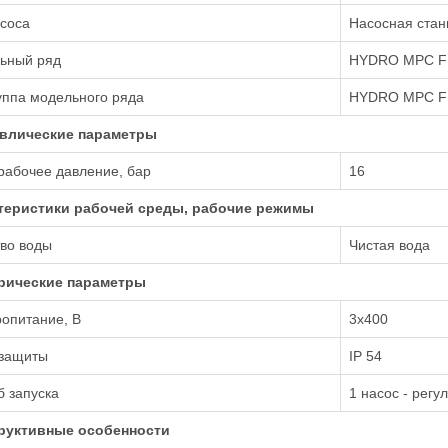
соса
Насосная стан
ьный ряд
HYDRO MPC F
уппа модельного ряда
HYDRO MPC F
влические параметры
рабочее давление, бар
16
теристики рабочей среды, рабочие режимы
во воды
Чистая вода
рические параметры
опитание, В
3х400
 защиты
IP 54
 запуска
1 насос - регу
руктивные особенности