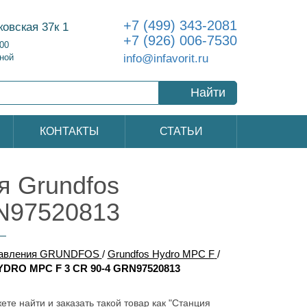
+7 (499) 343-2081
ковская 37к 1
+7 (926) 006-7530
:00
info@infavorit.ru
ной
Найти
КОНТАКТЫ
СТАТЬИ
 Grundfos
N97520813
давления GRUNDFOS
/
Grundfos Hydro MPC F
/
YDRO MPC F 3 CR 90-4 GRN97520813
ете найти и заказать такой товар как "Станция