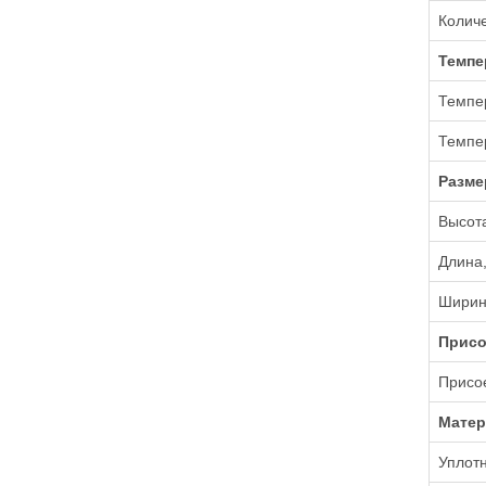
Количе
Темпе
Темпер
Темпе
Разм
Высот
Длина
Ширин
Присо
Присо
Мате
Уплот