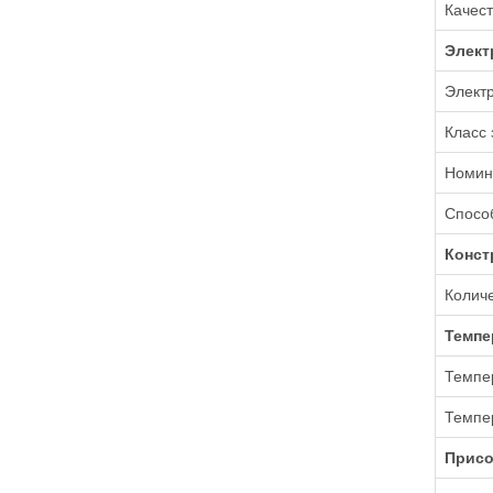
Качест
Элект
Электр
Класс
Номин
Способ
Конст
Количе
Темпе
Темпер
Темпе
Присо