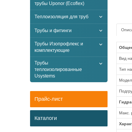
трубы Uponor (Ecoflex)
Теплоизоляция для труб
Описа
Трубы и фитинги
Трубы Изопрофлекс и
Обще
комплектующие
Вид н
Трубы
теплоизолированные
Тип на
Usystems
Модел
Подгр
Прайс-лист
Гидра
Макс. 
Каталоги
Xарак