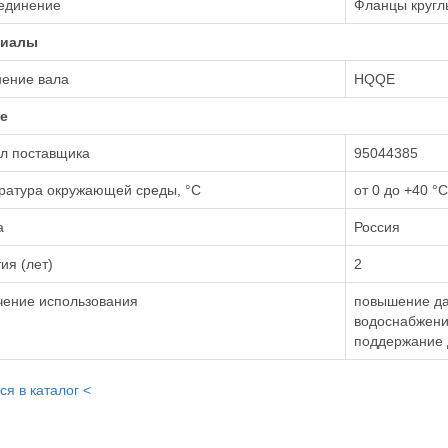
единение
Фланцы кругл
риалы
нение вала
HQQE
е
ул поставщика
95044385
ратура окружающей среды, °С
от 0 до +40 °С
а
Россия
ия (лет)
2
чение использования
повышение д
водоснабжен
поддержание 
ся в каталог <