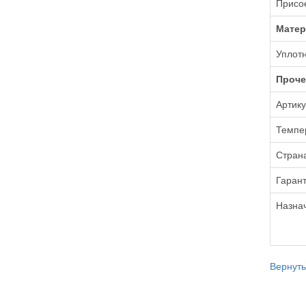
Присо
Мате
Уплот
Проче
Артик
Темпе
Стран
Гарант
Назна
Вернуть