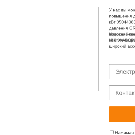
У нас вы мож
повышения д
кВт 9504438
давления GR
водоснабжен
Насосы и пр
комплектаци
ИНЖФАВОРИТ,
широкий асс
водоснабжен
Нажимая н