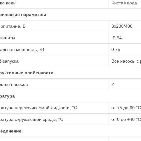
во воды
Чистая вода
рические параметры
опитание, В
3х230/400
 защиты
IP 54
альная мощность, кВт
0.75
 запуска
Все насосы с
руктивные особенности
ство насосов
2
ратура
атура перекачиваемой жидкости, °С
от +5 до 60 °С
ратура окружающей среды, °С
от 0 до +40 °С
единение