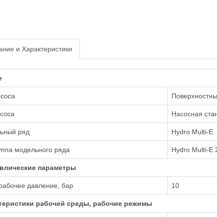
ние и Характеристики
е
асоса
Поверхностн
соса
Насосная ста
ьный ряд
Hydro Multi-E
уппа модельного ряда
Hydro Multi-E 
влические параметры
рабочее давление, бар
10
теристики рабочей среды, рабочие режимы