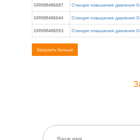
GRN98486687
Станция повышения давления Gru
GRN98486644
Станция повышения давления Gru
GRN98486553
Станция повышения давления Gru
Загрузить больше
З