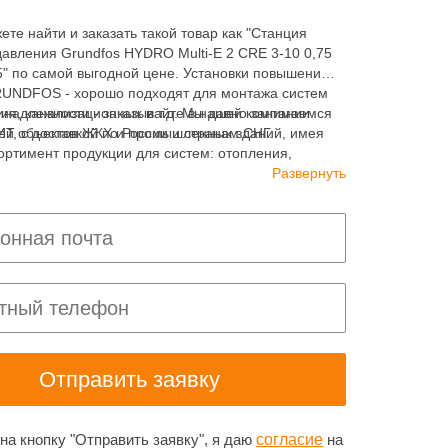
ете найти и заказать такой товар как "Станция
авления Grundfos HYDRO Multi-E 2 CRE 3-10 0,75
5" по самой выгодной цене. Установки повышения
UNDFOS - хорошо подходят для монтажа систем
ия, канализационных и т.д. Мы давно занимаемся
инадлежности - заказывайте в нашей компании
ей объектов ЖКХ и промышленных зданий, имея
 с доставкой по России и странам СНГ.
ортимент продукции для систем: отопления,
ия, канализации и пожаротушения.
Развернуть
а кнопку "Отправить заявку", я даю
согласие
на