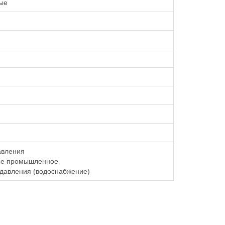
ые
авления
ие промышленное
давления (водоснабжение)