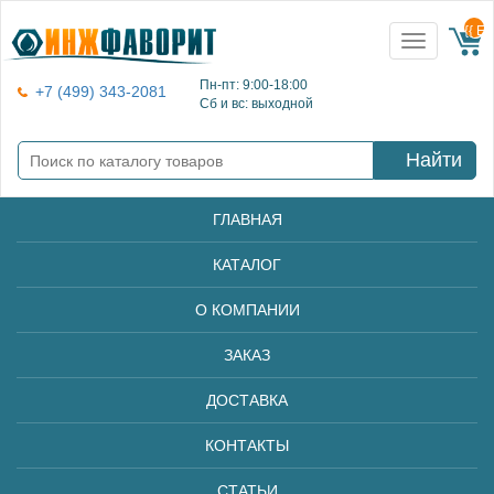
{{ E
Toggle
navigation
Пн-пт: 9:00-18:00
+7 (499) 343-2081
Сб и вс: выходной
Найти
ГЛАВНАЯ
КАТАЛОГ
О КОМПАНИИ
ЗАКАЗ
ДОСТАВКА
КОНТАКТЫ
СТАТЬИ