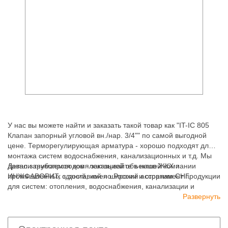
У нас вы можете найти и заказать такой товар как "IT-IC 805
Клапан запорный угловой вн./нар. 3/4"" по самой выгодной
цене. Терморегулирующая арматура - хорошо подходят для
монтажа систем водоснабжения, канализационных и т.д. Мы
давно занимаемся комплектацией объектов ЖКХ и
Детали трубопроводов - заказывайте в нашей компании
промышленных зданий, имея широкий ассортимент продукции
ИНЖФАВОРИТ, с доставкой по России и странам СНГ.
для систем: отопления, водоснабжения, канализации и
пожаротушения.
Развернуть