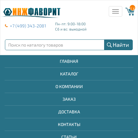
{{ E
Toggle
navigation
Пн-пт: 9:00-18:00
+7 (499) 343-2081
Сб и вс: выходной
Найти
ГЛАВНАЯ
КАТАЛОГ
О КОМПАНИИ
ЗАКАЗ
ДОСТАВКА
КОНТАКТЫ
СТАТЬИ