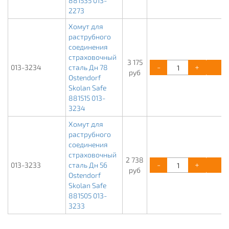
881535 013-
2273
Хомут для
раструбного
соединения
страховочный
3 175
-
+
К
013-3234
сталь Дн 78
руб
Ostendorf
Skolan Safe
881515 013-
3234
Хомут для
раструбного
соединения
страховочный
2 738
-
+
К
013-3233
сталь Дн 56
руб
Ostendorf
Skolan Safe
881505 013-
3233