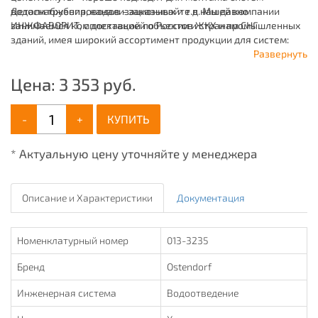
водоснабжения, канализационных и т.д. Мы давно
Детали трубопроводов - заказывайте в нашей компании
занимаемся комплектацией объектов ЖКХ и промышленных
ИНЖФАВОРИТ, с доставкой по России и странам СНГ.
зданий, имея широкий ассортимент продукции для систем:
отопления, водоснабжения, канализации и пожаротушения.
Развернуть
Цена:
3 353
руб.
-
+
КУПИТЬ
* Актуальную цену уточняйте у менеджера
Описание и Характеристики
Документация
Номенклатурный номер
013-3235
Бренд
Ostendorf
Инженерная система
Водоотведение