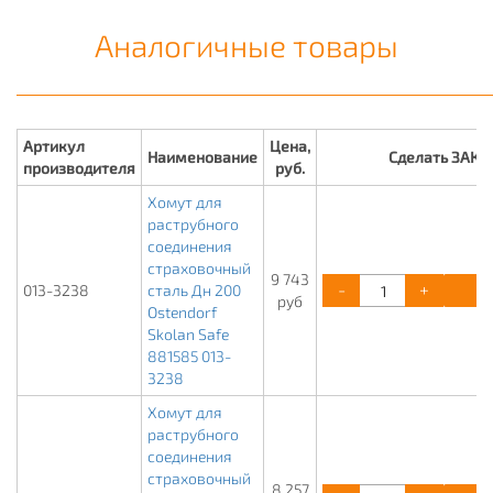
Аналогичные товары
Артикул
Цена,
Наименование
Сделать ЗАКА
производителя
руб.
Хомут для
раструбного
соединения
страховочный
9 743
-
+
К
013-3238
сталь Дн 200
руб
Ostendorf
Skolan Safe
881585 013-
3238
Хомут для
раструбного
соединения
страховочный
8 257