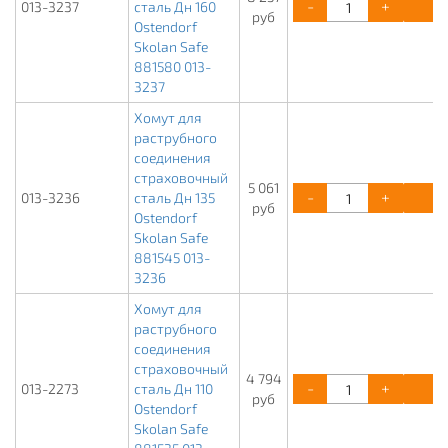
-
+
К
013-3237
сталь Дн 160
руб
Ostendorf
Skolan Safe
881580 013-
3237
Хомут для
раструбного
соединения
страховочный
5 061
-
+
К
013-3236
сталь Дн 135
руб
Ostendorf
Skolan Safe
881545 013-
3236
Хомут для
раструбного
соединения
страховочный
4 794
-
+
К
013-2273
сталь Дн 110
руб
Ostendorf
Skolan Safe