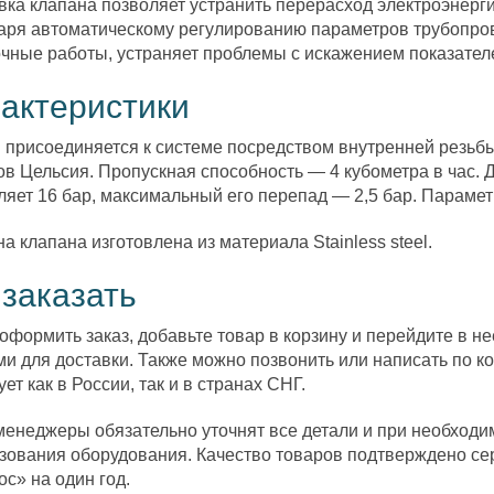
вка клапана позволяет устранить перерасход электроэнерг
аря автоматическому регулированию параметров трубопров
чные работы, устраняет проблемы с искажением показател
актеристики
 присоединяется к системе посредством внутренней резьбы
ов Цельсия. Пропускная способность — 4 кубометра в час.
ляет 16 бар, максимальный его перепад — 2,5 бар. Парамет
а клапана изготовлена из материала Stainless steel.
 заказать
оформить заказ, добавьте товар в корзину и перейдите в 
и для доставки. Также можно позвонить или написать по ко
ет как в России, так и в странах СНГ.
енеджеры обязательно уточнят все детали и при необходи
зования оборудования. Качество товаров подтверждено се
с» на один год.