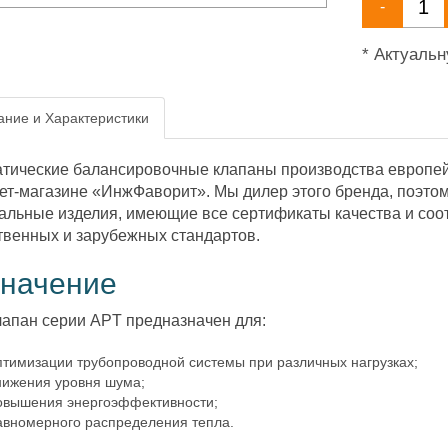
-
* Актуаль
ние и Характеристики
тические балансировочные клапаны производства европейс
ет-магазине «ИнжФаворит». Мы дилер этого бренда, поэтом
альные изделия, имеющие все сертификаты качества и соо
твенных и зарубежных стандартов.
начение
лапан серии APT предназначен для:
птимизации трубопроводной системы при различных нагрузках;
нижения уровня шума;
овышения энергоэффективности;
авномерного распределения тепла.