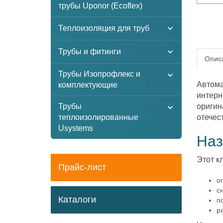
трубы Uponor (Ecoflex)
Теплоизоляция для труб
Трубы и фитинги
Описа
Трубы Изопрофлекс и
Автома
комплектующие
интерн
Трубы
оригин
теплоизолированные
отечес
Usystems
Наз
Этот к
Прайс-лист
о
с
Каталоги
п
р