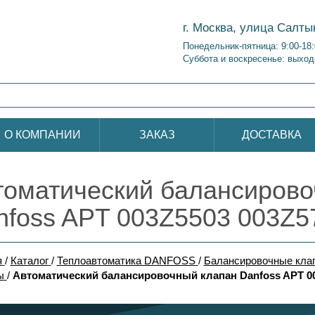
г. Москва, улица Салты
Понедельник-пятница: 9:00-18
Суббота и воскресенье: выход
О КОМПАНИИ
ЗАКАЗ
ДОСТАВКА
томатический балансирово
nfoss APT 003Z5503 003Z5
я
/
Каталог
/
Теплоавтоматика DANFOSS
/
Балансировочные кла
ы
/
Автоматический балансировочный клапан Danfoss APT 00