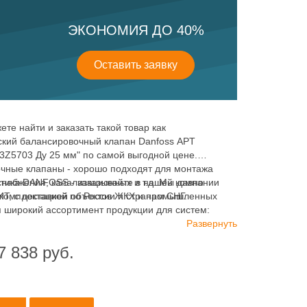
ЭКОНОМИЯ ДО 40%
Оставить заявку
ете найти и заказать такой товар как
ский балансировочный клапан Danfoss APT
3Z5703 Ду 25 мм" по самой выгодной цене.
чные клапаны - хорошо подходят для монтажа
снабжения, канализационных и т.д. Мы давно
тика DANFOSS - заказывайте в нашей компании
комплектацией объектов ЖКХ и промышленных
 с доставкой по России и странам СНГ.
я широкий ассортимент продукции для систем:
водоснабжения, канализации и пожаротушения.
Развернуть
7 838
руб.