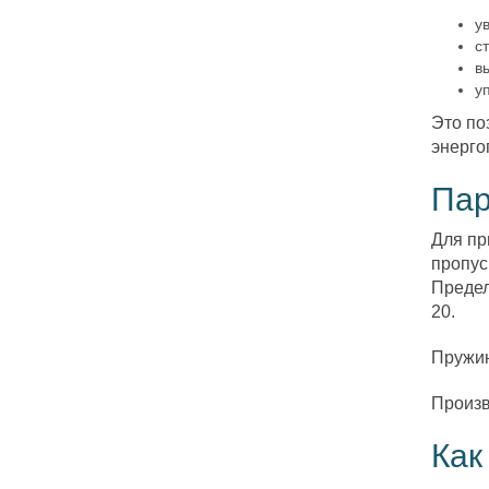
у
с
в
у
Это по
энерго
Па
Для пр
пропус
Предел
20.
Пружина
Произв
Как