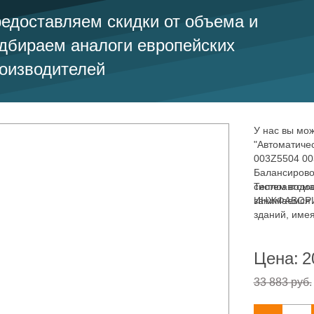
едоставляем скидки от объема и
дбираем аналоги европейских
оизводителей
У нас вы мож
"Автоматиче
003Z5504 00
Балансирово
систем водо
Теплоавтома
занимаемся 
ИНЖФАВОРИТ,
зданий, име
отопления, 
Цена:
2
33 883 руб.