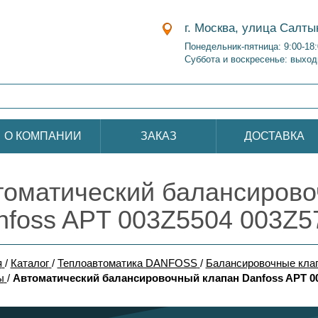
г. Москва, улица Салты
Понедельник-пятница: 9:00-18
Суббота и воскресенье: выход
О КОМПАНИИ
ЗАКАЗ
ДОСТАВКА
томатический балансирово
nfoss APT 003Z5504 003Z5
я
/
Каталог
/
Теплоавтоматика DANFOSS
/
Балансировочные кла
ы
/
Автоматический балансировочный клапан Danfoss APT 00