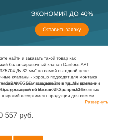
ЭКОНОМИЯ ДО 40%
Оставить заявку
ете найти и заказать такой товар как
ский балансировочный клапан Danfoss APT
3Z5704 Ду 32 мм" по самой выгодной цене.
чные клапаны - хорошо подходят для монтажа
снабжения, канализационных и т.д. Мы давно
тика DANFOSS - заказывайте в нашей компании
комплектацией объектов ЖКХ и промышленных
 с доставкой по России и странам СНГ.
я широкий ассортимент продукции для систем:
водоснабжения, канализации и пожаротушения.
Развернуть
0 557
руб.