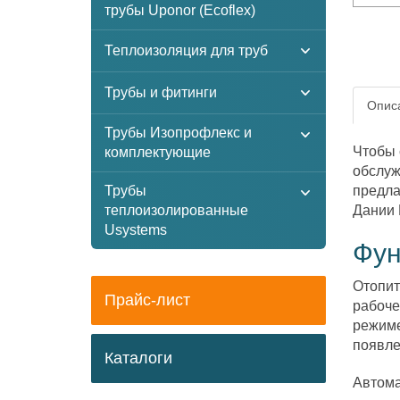
трубы Uponor (Ecoflex)
Теплоизоляция для труб
Трубы и фитинги
Описа
Трубы Изопрофлекс и
Чтобы 
комплектующие
обслуж
Трубы
предла
теплоизолированные
Дании 
Usystems
Фун
Отопит
Прайс-лист
рабоче
режиме
появле
Каталоги
Автома