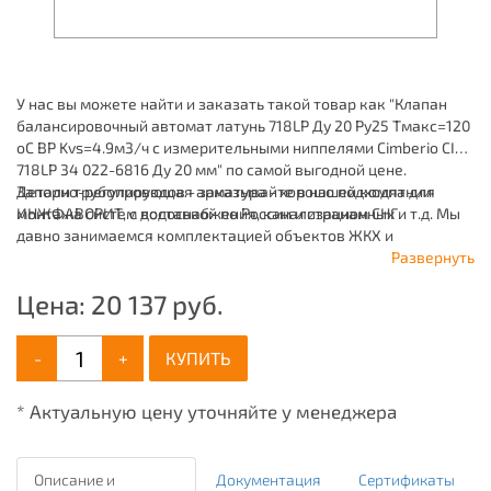
У нас вы можете найти и заказать такой товар как "Клапан
балансировочный автомат латунь 718LP Ду 20 Ру25 Тмакс=120
оС ВР Kvs=4.9м3/ч с измерительными ниппелями Cimberio CIM
718LP 34 022-6816 Ду 20 мм" по самой выгодной цене.
Запорно-регулирующая арматура - хорошо подходят для
Детали трубопроводов - заказывайте в нашей компании
монтажа систем водоснабжения, канализационных и т.д. Мы
ИНЖФАВОРИТ, с доставкой по России и странам СНГ.
давно занимаемся комплектацией объектов ЖКХ и
промышленных зданий, имея широкий ассортимент
Развернуть
продукции для систем: отопления, водоснабжения,
Цена:
20 137
руб.
канализации и пожаротушения.
-
+
КУПИТЬ
* Актуальную цену уточняйте у менеджера
Описание и
Документация
Сертификаты