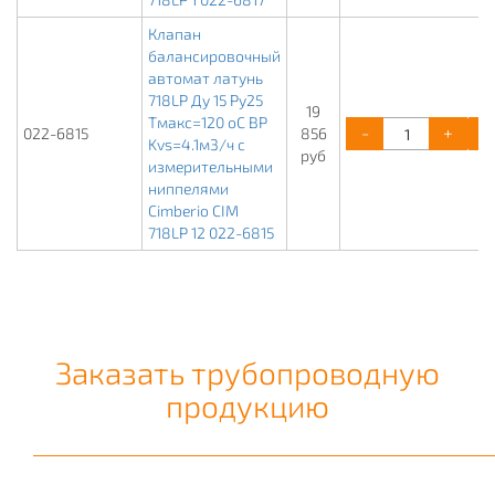
Клапан
балансировочный
автомат латунь
718LP Ду 15 Ру25
19
Тмакс=120 оС ВР
-
+
022-6815
856
Kvs=4.1м3/ч с
руб
измерительными
ниппелями
Cimberio CIM
718LP 12 022-6815
Заказать трубопроводную
продукцию