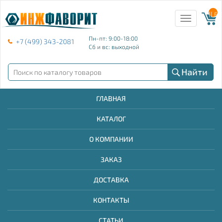
{{ E
Toggle
navigation
Пн-пт: 9:00-18:00
+7 (499) 343-2081
Сб и вс: выходной
Найти
ГЛАВНАЯ
КАТАЛОГ
О КОМПАНИИ
ЗАКАЗ
ДОСТАВКА
КОНТАКТЫ
СТАТЬИ