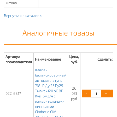
штока
Вернуться в каталог <
Аналогичные товары
Артикул
Цена,
Наименование
Сделать З
производителя
руб.
Клапан
балансировочный
автомат латунь
718LP Ду 25 Ру25
26
Тмакс=120 оС ВР
-
+
022-6817
051
Kvs=5м3/ч с
руб
измерительными
ниппелями
Cimberio CIM
718LP 1 022-6817