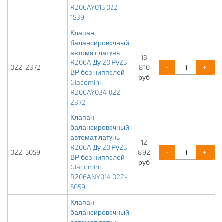
R206AY015 022-
1539
Клапан
балансировочный
автомат латунь
13
R206A Ду 20 Ру25
-
+
022-2372
810
ВР без ниппелей
руб
Giacomini
R206AY034 022-
2372
Клапан
балансировочный
автомат латунь
12
R206A Ду 20 Ру25
-
+
022-5059
892
ВР без ниппелей
руб
Giacomini
R206ANY014 022-
5059
Клапан
балансировочный
автомат латунь