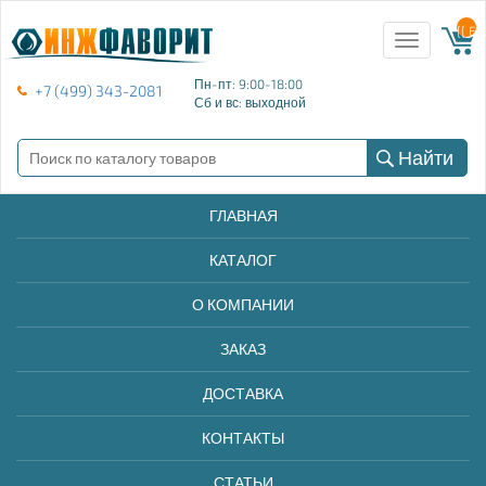
{{ E
Toggle
navigation
Пн-пт: 9:00-18:00
+7 (499) 343-2081
Сб и вс: выходной
Найти
ГЛАВНАЯ
КАТАЛОГ
О КОМПАНИИ
ЗАКАЗ
ДОСТАВКА
КОНТАКТЫ
СТАТЬИ