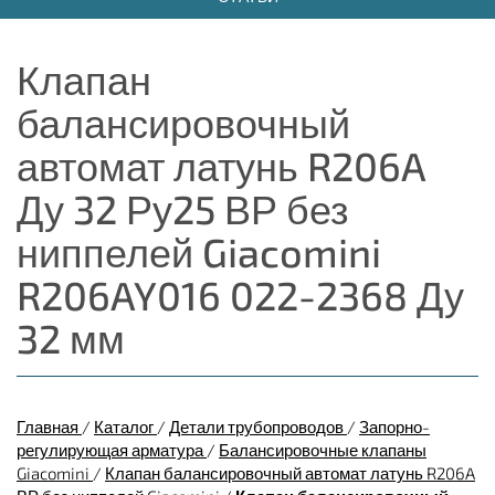
Клапан
балансировочный
автомат латунь R206A
Ду 32 Ру25 ВР без
ниппелей Giacomini
R206AY016 022-2368 Ду
32 мм
Главная
/
Каталог
/
Детали трубопроводов
/
Запорно-
регулирующая арматура
/
Балансировочные клапаны
Giacomini
/
Клапан балансировочный автомат латунь R206A