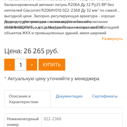
балансировочный автомат латунь R206A Ду 32 Ру25 ВР без
ниппелей Giacomini R206AY016 022-2368 Ду 32 мм" по самой
выгодной цене. Запорно-регулирующая арматура - хорошо
подходят для монтажа систем водоснабжения,
Детали трубопроводов - заказывайте в нашей компании
канализационных и т.д. Мы давно занимаемся комплектацией
ИНЖФАВОРИТ, с доставкой по России и странам СНГ.
объектов ЖКХ и промышленных зданий, имея широкий
ассортимент продукции для систем: отопления,
Развернуть
водоснабжения, канализации и пожаротушения.
Цена:
26 265
руб.
-
+
КУПИТЬ
* Актуальную цену уточняйте у менеджера
Описание и
Документация
Сертификаты
Характеристики
Номенклатурный
022-2368
номер