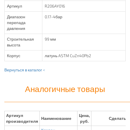
Артикул
R206AY016
Диапазон
0.17-4бар
перепада
давления
Строительная
99 мм
высота
Корпус
латунь ASTM CuZn40Pb2
Вернуться в каталог <
Аналогичные товары
Артикул
Цена,
Наименование
Сделать 
производителя
руб.