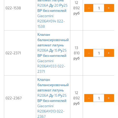
12
R206A Ду 20 Ру25
-
+
022-1538
892
ВР без ниппелей
руб
Giacomini
R206AY014 022-
1538
Клапан
балансировочный
автомат латунь
13
R206A Ду 15 Ру25
-
+
022-2371
810
ВР без ниппелей
руб
Giacomini
R206AY033 022-
2371
Клапан
балансировочный
автомат латунь
12
R206A Ду 15 Ру25
-
+
022-2367
892
ВР без ниппелей
руб
Giacomini
R206AY013 022-
2367