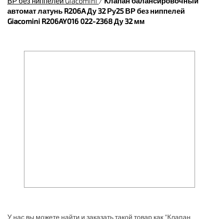
ВР без ниппелей Giacomini
/
Клапан балансировочный
автомат латунь R206A Ду 32 Ру25 ВР без ниппелей
Giacomini R206AY016 022-2368 Ду 32 мм
У нас вы можете найти и заказать такой товар как "Клапан