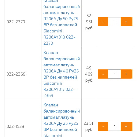
Клапан
балансировочный
автомат латунь
52
R206A Ду 50 Ру25
-
+
022-2370
951
ВР без ниппелей
руб
Giacomini
R206AY018 022-
2370
Клапан
балансировочный
автомат латунь
49
R206A Ду 40 Ру25
-
+
022-2369
409
ВР без ниппелей
руб
Giacomini
R206AY017 022-
2369
Клапан
балансировочный
автомат латунь
R206A Ду 25 Ру25
23 511
-
+
022-1539
ВР без ниппелей
руб
Giacomini