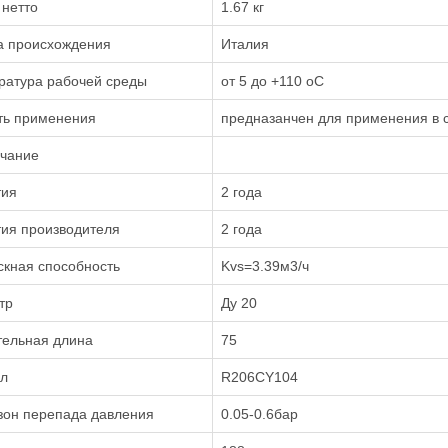
 нетто
1.67 кг
а происхождения
Италия
ратура рабочей среды
от 5 до +110 oC
ть применения
предназанчен для применения в 
чание
тия
2 года
тия производителя
2 года
скная способность
Kvs=3.39м3/ч
тр
Ду 20
тельная длина
75
ул
R206CY104
зон перепада давления
0.05-0.6бар