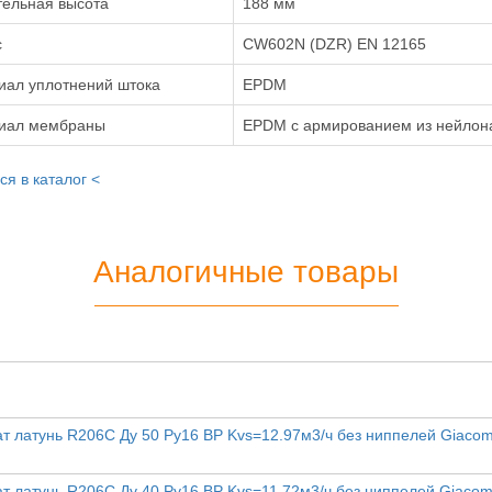
тельная высота
188 мм
с
CW602N (DZR) EN 12165
иал уплотнений штока
EPDM
иал мембраны
EPDM с армированием из нейлон
ся в каталог <
Аналогичные товары
 латунь R206C Ду 50 Ру16 ВР Kvs=12.97м3/ч без ниппелей Giacom
 латунь R206C Ду 40 Ру16 ВР Kvs=11.72м3/ч без ниппелей Giacom