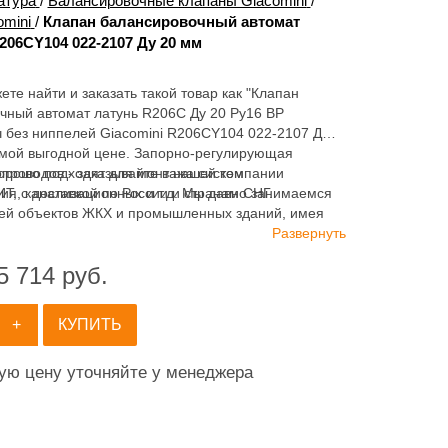
атура
/
Балансировочные клапаны Giacomini
/
mini
/
Клапан балансировочный автомат
206CY104 022-2107 Ду 20 мм
ете найти и заказать такой товар как "Клапан
чный автомат латунь R206C Ду 20 Ру16 ВР
ч без ниппелей Giacomini R206CY104 022-2107 Ду
амой выгодной цене. Запорно-регулирующая
хорошо подходят для монтажа систем
опроводов - заказывайте в нашей компании
ия, канализационных и т.д. Мы давно занимаемся
 с доставкой по России и странам СНГ.
ей объектов ЖКХ и промышленных зданий, имея
ортимент продукции для систем: отопления,
Развернуть
ия, канализации и пожаротушения.
5 714
руб.
+
КУПИТЬ
ную цену уточняйте у менеджера