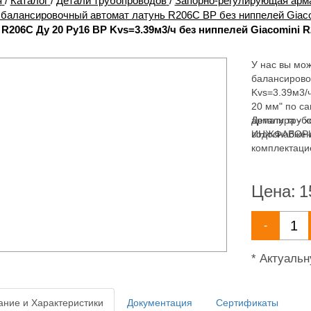
я
/
Каталог
/
Детали трубопроводов
/
Запорно-регулирующая арм
 балансировочный автомат латунь R206C ВР без ниппелей Giaco
 R206C Ду 20 Ру16 ВР Kvs=3.39м3/ч без ниппелей Giacomini R
У нас вы мож
балансирово
Kvs=3.39м3/
20 мм" по с
арматура - 
Детали труб
водоснабжен
ИНЖФАВОРИТ,
комплектаци
широкий асс
водоснабжен
Цена:
1
-
* Актуаль
ние и Характеристики
Документация
Сертификаты