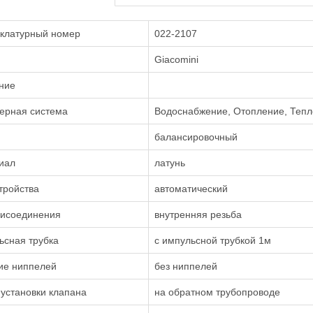
клатурный номер
022-2107
Giacomini
ние
ерная система
Водоснабжение, Отопление, Тепл
балансировочный
иал
латунь
тройства
автоматический
рисоединения
внутренняя резьба
ьсная трубка
с импульсной трубкой 1м
ие ниппелей
без ниппелей
установки клапана
на обратном трубопроводе