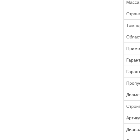
Масса
Стран
Темпе
Облас
Приме
Гаран
Гаран
Пропу
Диаме
Строи
Артик
Диапа