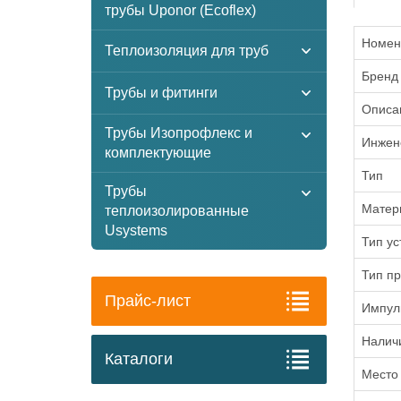
трубы Uponor (Ecoflex)
Номен
Теплоизоляция для труб
Бренд
Трубы и фитинги
Описа
Трубы Изопрофлекс и
Инжен
комплектующие
Тип
Трубы
Матер
теплоизолированные
Usystems
Тип ус
Тип п
Прайс-лист
Импул
Налич
Каталоги
Место 