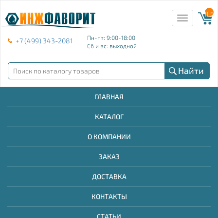
{{ E
Toggle
navigation
Пн-пт: 9:00-18:00
+7 (499) 343-2081
Сб и вс: выходной
Найти
ГЛАВНАЯ
КАТАЛОГ
О КОМПАНИИ
ЗАКАЗ
ДОСТАВКА
КОНТАКТЫ
СТАТЬИ