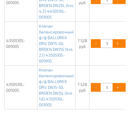
001005
руб
BROEN DN20L (kvs
4,3) 4450510L-
001005
Клапан
балансировочный
ф/ф BALLOREX
4350510S-
7 528
-
+
DRV, DN15-50,
001005
руб
BROEN DN15S (kvs
2,1) 4350510S-
001005
Клапан
балансировочный
ф/ф BALLOREX
4350510L-
7 528
-
+
DRV, DN15-50,
001005
руб
BROEN DN15L (kvs
1,6) 4350510L-
001005