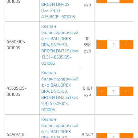
001005
BROEN DN40S
руб
(kvs 23,3)
4750510S-001005
Клапан
балансировочный
ф/ф BALLOREX
10
4650510S-
-
+
DRV, DN15-50,
558
001005
BROEN DN32S (kvs
руб
13,3) 4650510S-
001005
Клапан
балансировочный
ф/ф BALLOREX
4550510S-
9 181
-
+
DRV, DN15-50,
001005
руб
BROEN DN25S (kvs
9,9) 4550510S-
001005
Клапан
балансировочный
ф/ф BALLOREX
4450510L-
8 447
-
+
DRV, DN15-50,