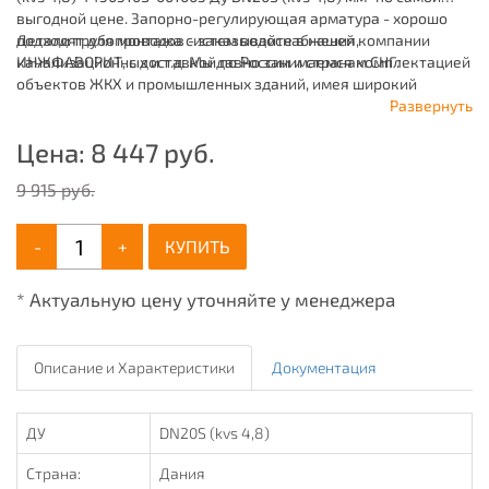
выгодной цене. Запорно-регулирующая арматура - хорошо
подходят для монтажа систем водоснабжения,
Детали трубопроводов - заказывайте в нашей компании
канализационных и т.д. Мы давно занимаемся комплектацией
ИНЖФАВОРИТ, с доставкой по России и странам СНГ.
объектов ЖКХ и промышленных зданий, имея широкий
ассортимент продукции для систем: отопления,
Развернуть
водоснабжения, канализации и пожаротушения.
Цена:
8 447
руб.
9 915 руб.
-
+
КУПИТЬ
* Актуальную цену уточняйте у менеджера
Описание и Характеристики
Документация
ДУ
DN20S (kvs 4,8)
Страна:
Дания