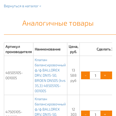
Вернуться в каталог <
Аналогичные товары
Артикул
Цена,
Наименование
Сделать З
производителя
руб.
Клапан
балансировочный
ф/ф BALLOREX
13
4850510S-
-
+
DRV, DN15-50,
588
001005
BROEN DN50S (kvs
руб
35,3) 4850510S-
001005
Клапан
балансировочный
ф/ф BALLOREX
12
4750510S-
-
+
DRV, DN15-50,
303