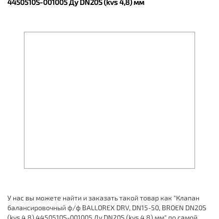
4450510S-001005 Ду DN20S (kvs 4,8) мм
У нас вы можете найти и заказать такой товар как "Клапан
балансировочный ф/ф BALLOREX DRV, DN15-50, BROEN DN20S
(kvs 4,8) 4450510S-001005 Ду DN20S (kvs 4,8) мм" по самой