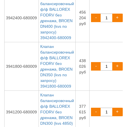
балансировочный
ф/ф BALLOREX
456
FODRV без
-
+
3942400-680009
204
дренажа, BROEN
руб
DN400 (kvs по
запросу)
3942400-680009
Клапан
балансировочный
ф/ф BALLOREX
438
FODRV без
-
+
3941800-680009
026
дренажа, BROEN
руб
DN350 (kvs по
запросу)
3941800-680009
Клапан
балансировочный
ф/ф BALLOREX
377
-
+
3941200-680009
FODRV без
615
дренажа, BROEN
руб
DN300 (kvs 4850)