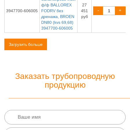
ф/ф BALLOREX
27
-
+
3947700-606005
FODRV без
451
дренажа, BROEN
руб
DN80 (kvs 69,68)
3947700-606005
Загрузить больше
Заказать трубопроводную
продукцию