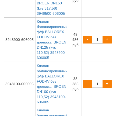
руб
BROEN DN150
(kvs 317,58)
3949500-606005
Клапан
балансировочный
ф/ф BALLOREX
49
FODRV без
-
+
3948900-606005
486
дренажа, BROEN
руб
DN125 (kvs
110,52) 3948900-
606005
Клапан
балансировочный
ф/ф BALLOREX
38
FODRV без
-
+
3948100-606005
285
дренажа, BROEN
руб
DN100 (kvs
110,52) 3948100-
606005
Клапан
балансировочный