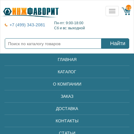
{{ E
Toggle
navigation
Пн-пт: 9:00-18:00
+7 (499) 343-2081
Сб и вс: выходной
Найти
ГЛАВНАЯ
КАТАЛОГ
О КОМПАНИИ
ЗАКАЗ
ДОСТАВКА
КОНТАКТЫ
СТАТЬИ