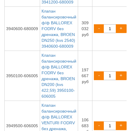
3941200-680009
Клапан
балансировочный
ф/ф BALLOREX
309
-
+
3940600-680009
FODRV без
032
дренажа, BROEN
руб
DN250 (kvs 2540)
3940600-680009
Клапан
балансировочный
ф/ф BALLOREX
197
FODRV без
-
+
3950100-606005
667
дренажа, BROEN
руб
DN200 (kvs
422,59) 3950100-
606005
Клапан
балансировочный
ф/ф BALLOREX
106
VENTURI FODRV
-
+
3949500-606005
683
без дренажа,