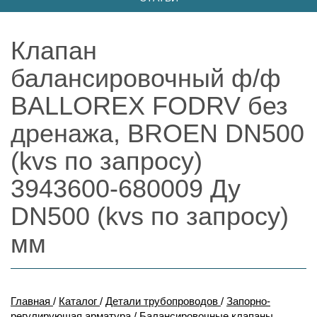
Клапан
балансировочный ф/ф
BALLOREX FODRV без
дренажа, BROEN DN500
(kvs по запросу)
3943600-680009 Ду
DN500 (kvs по запросу)
мм
Главная
/
Каталог
/
Детали трубопроводов
/
Запорно-
регулирующая арматура
/
Балансировочные клапаны