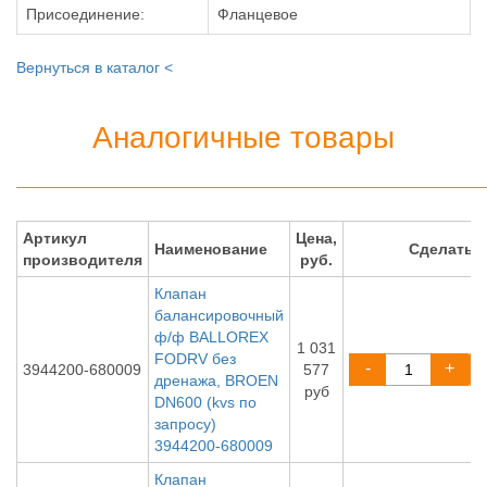
Присоединение:
Фланцевое
Вернуться в каталог <
Аналогичные товары
Артикул
Цена,
Наименование
Сделать 
производителя
руб.
Клапан
балансировочный
ф/ф BALLOREX
1 031
FODRV без
-
+
3944200-680009
577
дренажа, BROEN
руб
DN600 (kvs по
запросу)
3944200-680009
Клапан