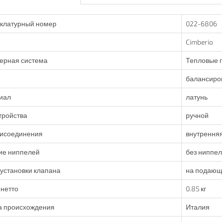
клатурный номер
022-6806
Cimberio
ерная система
Тепловые 
балансиро
иал
латунь
тройства
ручной
рисоединения
внутренняя
ие ниппелей
без ниппе
установки клапана
на подающ
нетто
0.85 кг
а происхождения
Италия