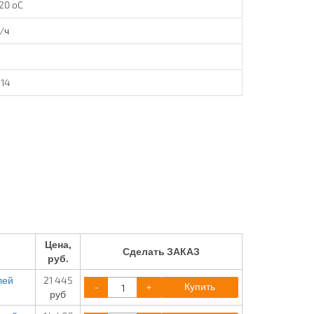
120 oC
/ч
114
Цена,
Сделать ЗАКАЗ
руб.
лей
21 445
-
+
Купить
руб