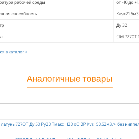
ратура рабочей среды
от -10 до +
кная способность
Kvs=21.6м3
тр
Ду 32
ул
CIM 727OT 
я в каталог <
Аналогичные товары
латунь 727ОТ Ду 50 Ру20 Тмакс=120 оС ВР Kvs=50.52м3/ч без ниппе