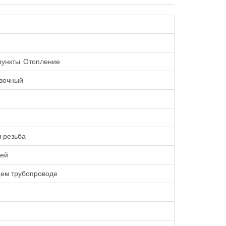
пункты, Отопление
вочный
 резьба
лей
ем трубопроводе