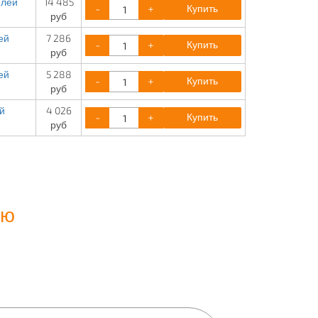
елей
14 485
-
+
Купить
руб
ей
7 286
-
+
Купить
руб
ей
5 288
-
+
Купить
руб
й
4 026
-
+
Купить
руб
ию