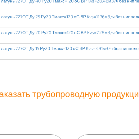
латунь 727ОТ Ду 40 Ру20 Тмакс=120 оС ВР Kvs=28.46м3/ч без нипп
латунь 727ОТ Ду 25 Ру20 Тмакс=120 оС ВР Kvs=11.76м3/ч без ниппел
латунь 727ОТ Ду 20 Ру20 Тмакс=120 оС ВР Kvs=7.28м3/ч без ниппел
латунь 727ОТ Ду 15 Ру20 Тмакс=120 оС ВР Kvs=3.91м3/ч без ниппеле
аказать трубопроводную продукц