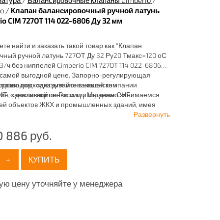
матура
/
Балансировочные клапаны Cimberio
/
o
/
Клапан балансировочный ручной латунь
o CIM 727OT 114 022-6806 Ду 32 мм
ете найти и заказать такой товар как "Клапан
ный ручной латунь 727ОТ Ду 32 Ру20 Тмакс=120 оС
3/ч без ниппелей Cimberio CIM 727OT 114 022-6806
о самой выгодной цене. Запорно-регулирующая
хорошо подходят для монтажа систем
проводов - заказывайте в нашей компании
ия, канализационных и т.д. Мы давно занимаемся
 с доставкой по России и странам СНГ.
ей объектов ЖКХ и промышленных зданий, имея
ртимент продукции для систем: отопления,
Развернуть
ия, канализации и пожаротушения.
0 886
руб.
+
КУПИТЬ
ую цену уточняйте у менеджера