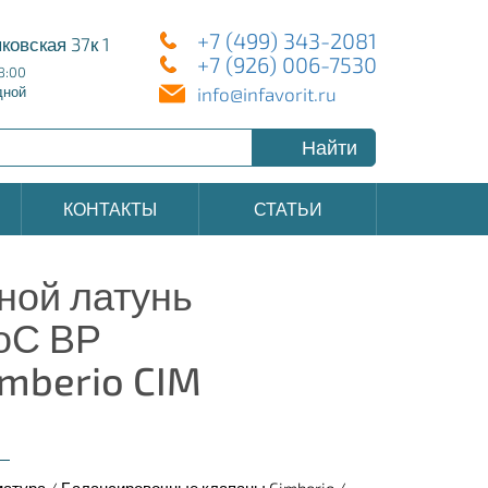
+7 (499) 343-2081
ковская 37к 1
+7 (926) 006-7530
8:00
info@infavorit.ru
дной
Найти
КОНТАКТЫ
СТАТЬИ
ной латунь
оС ВР
imberio CIM