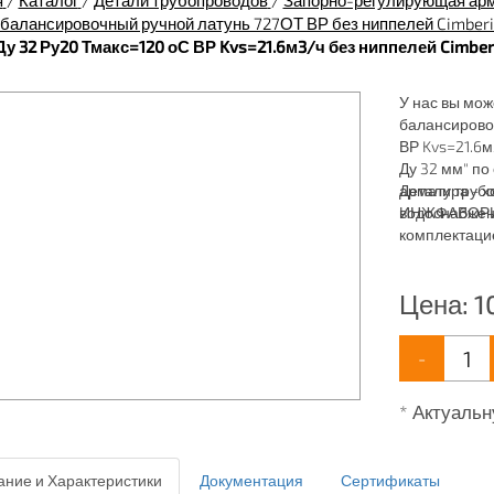
я
/
Каталог
/
Детали трубопроводов
/
Запорно-регулирующая ар
балансировочный ручной латунь 727ОТ ВР без ниппелей Cimberi
у 32 Ру20 Тмакс=120 оС ВР Kvs=21.6м3/ч без ниппелей Cimberi
У нас вы мож
балансировоч
ВР Kvs=21.6м
Ду 32 мм" п
арматура - 
Детали трубо
водоснабжен
ИНЖФАВОРИТ,
комплектаци
широкий ассо
водоснабжен
Цена:
1
-
* Актуальн
ние и Характеристики
Документация
Сертификаты