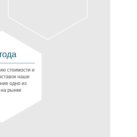
года
ию стоимости и
оставок наше
ние одно из
 на рынке