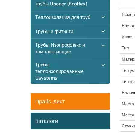
трубы Uponor (Ecoflex)
Номен
Теплоизоляция для труб
Бренд
Трубы и фитинги
Инжен
Трубы Изопрофлекс и
Тип
комплектующие
Матер
Трубы
Тип ус
теплоизолированные
Usystems
Тип п
Налич
Прайс-лист
Место 
Масса 
Каталоги
Стран