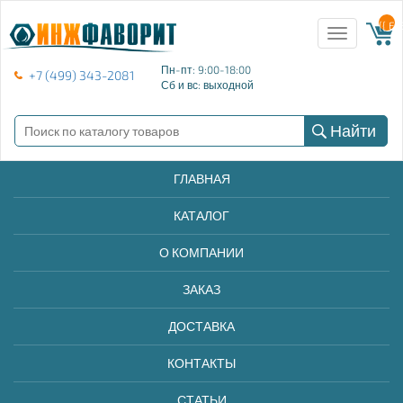
{{ E
Toggle
navigation
Пн-пт: 9:00-18:00
+7 (499) 343-2081
Сб и вс: выходной
Найти
ГЛАВНАЯ
КАТАЛОГ
О КОМПАНИИ
ЗАКАЗ
ДОСТАВКА
КОНТАКТЫ
СТАТЬИ