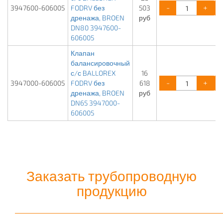
-
+
3947600-606005
FODRV без
503
дренажа, BROEN
руб
DN80 3947600-
606005
Клапан
балансировочный
с/с BALLOREX
16
-
+
3947000-606005
FODRV без
618
дренажа, BROEN
руб
DN65 3947000-
606005
Заказать трубопроводную
продукцию