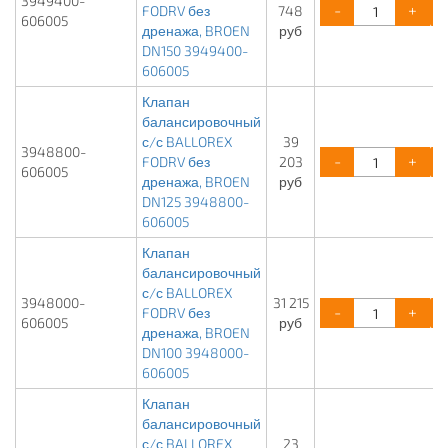
3949400-
-
+
FODRV без
748
606005
дренажа, BROEN
руб
DN150 3949400-
606005
Клапан
балансировочный
с/с BALLOREX
39
3948800-
-
+
FODRV без
203
606005
дренажа, BROEN
руб
DN125 3948800-
606005
Клапан
балансировочный
с/с BALLOREX
3948000-
31 215
-
+
FODRV без
606005
руб
дренажа, BROEN
DN100 3948000-
606005
Клапан
балансировочный
с/с BALLOREX
23