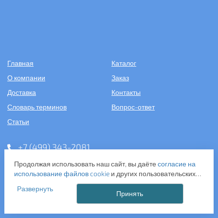
Главная
Каталог
О компании
Заказ
Доставка
Контакты
Словарь терминов
Вопрос-ответ
Статьи
+7 (499) 343-2081
Продолжая использовать наш сайт, вы даёте
согласие на
ООО «САНТЕХПОСТАВКА»
использование файлов cookie
и других пользовательских
ИНН: 7731286301
данных (включая IP-адрес, сведения о местоположении,
ОГРН: 1157746583092
Развернуть
устройстве, действиях на сайте и т. п.) для
Принять
121357, г. Москва, ул. Верейская, д. 29, стр. 35
функционирования сайта, проведения статистических
исследований, ретаргетинга и использования систем