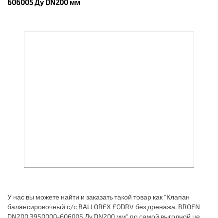
606005 Ду DN200 мм
У нас вы можете найти и заказать такой товар как "Клапан
балансировочный с/с BALLOREX FODRV без дренажа, BROEN
DN200 3950000-606005 Ду DN200 мм" по самой выгодной цене.