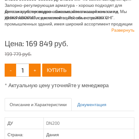
Запорно-регулирующая арматура - хорошо подходят для
монтажа систем водоснабжения, канализационных и т.д. Мы
Детали трубопроводов - заказывайте в нашей компании
давно занимаемся комплектацией объектов ЖКХ и
ИНЖФАВОРИТ, с доставкой по России и странам СНГ.
промышленных зданий, имея широкий ассортимент продукции
для систем: отопления, водоснабжения, канализации и
Развернуть
пожаротушения.
Цена:
169 849
руб.
199 779 руб.
-
+
КУПИТЬ
* Актуальную цену уточняйте у менеджера
Описание и Характеристики
Документация
ДУ
DN200
Страна:
Дания