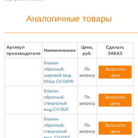
Аналогичные товары
Артикул
Цена,
Сделать
Наименование
производителя
руб.
ЗАКАЗ
Клапан
обратный,
По
Запросить
шаровой мод.
запросу
цену
Khlop CV-04/W
Клапан
обратный,
По
Запросить
створчатый
запросу
цену
мод.CV-05/F
Клапан
обратный,
По
Запросить
створчатый
запросу
цену
мод. CV-03/T