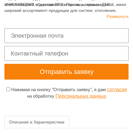
комплектацией объектов ЖКХ и промышленных зданий, имея
ИНЖФАВОРИТ, с доставкой по России и странам СНГ.
широкий ассортимент продукции для систем: отопления,
водоснабжения, канализации и пожаротушения.
Развернуть
Нажимая на кнопку "Отправить заявку", я даю
согласие
на обработку
Персональных данных
Описание и Характеристики