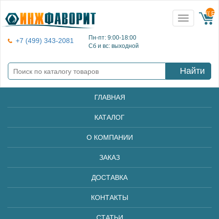
{{ E
Toggle
navigation
Пн-пт: 9:00-18:00
+7 (499) 343-2081
Сб и вс: выходной
Найти
ГЛАВНАЯ
КАТАЛОГ
О КОМПАНИИ
ЗАКАЗ
ДОСТАВКА
КОНТАКТЫ
СТАТЬИ