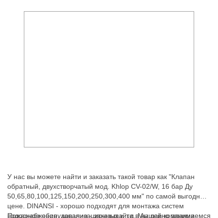
У нас вы можете найти и заказать такой товар как "Клапан
обратный, двухстворчатый мод. Khlop CV-02/W, 16 бар Ду
50,65,80,100,125,150,200,250,300,400 мм" по самой выгодной
цене. DINANSI - хорошо подходят для монтажа систем
водоснабжения, канализационных и т.д. Мы давно занимаемся
Пожарное оборудование - заказывайте в нашей компании