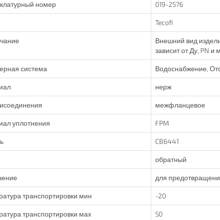
клатурный номер
019-2576
Tecofi
чание
Внешний вид издели
зависит от Ду, PN и
ерная система
Водоснабжение, От
иал
нерж
рисоединения
межфланцевое
иал уплотнения
FPM
ь
CB6441
обратный
чение
для предотвращения
ратура транспортировки мин
-20
ратура транспортировки мах
50