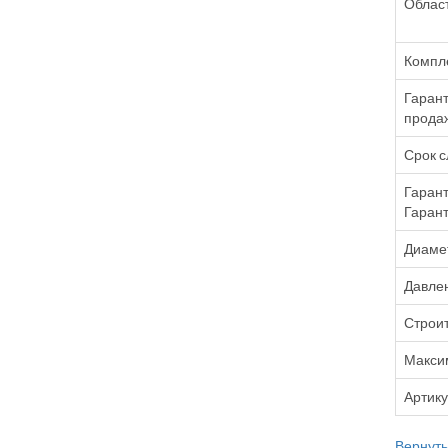
Облас
Компле
Гарант
прода
Срок 
Гарант
Гарант
Диаме
Давле
Строи
Макси
Артик
Вернутьс