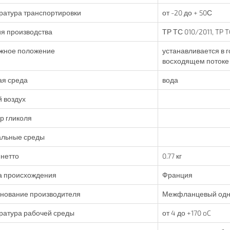
ратура транспортировки
от -20 до + 50С
я производства
ТР ТС 010/2011, TP 
жное положение
устанавливается в 
восходящем потоке
ая среда
вода
 воздух
р гликоля
альные среды
нетто
0.77 кг
а происхождения
Франция
нование производителя
Межфланцевый одно
ратура рабочей среды
от 4 до +170 oC