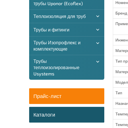
Номен
трубы Uponor (Ecoflex)
Бренд
Теплоизоляция для труб
Приме
Трубы и фитинги
Инжен
Трубы Изопрофлекс и
комплектующие
Матер
Трубы
Тип п
теплоизолированные
Матер
Usystems
Модел
Тип
Прайс-лист
Назна
Каталоги
Темпе
Темпе