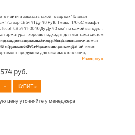
ете найти и заказать такой товар как "Клапан
ж 1/створ CB6441 Ду 40 Ру16 Тмакс=170 оС межфл
 Tecofi CB6441-0040 Ду Ду 40 мм" по самой выгодной
ая арматура - хорошо подходят для монтажа систем
ия, канализационных и т.д. Мы давно занимаемся
проводов - заказывайте в нашей компании
ей объектов ЖКХ и промышленных зданий, имея
 с доставкой по России и странам СНГ.
ртимент продукции для систем: отопления,
ия, канализации и пожаротушения.
Развернуть
 574
руб.
+
КУПИТЬ
ую цену уточняйте у менеджера