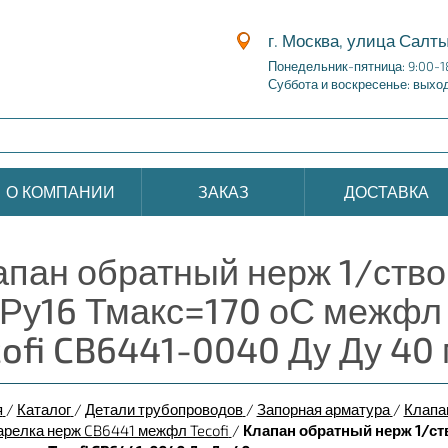
г. Москва, улица Салты
Понедельник-пятница: 9:00-1
Суббота и воскресенье: выхо
О КОМПАНИИ
ЗАКАЗ
ДОСТАВКА
апан обратный нерж 1/ство
 Ру16 Тмакс=170 оС межфл
cofi CB6441-0040 Ду Ду 40
я
/
Каталог
/
Детали трубопроводов
/
Запорная арматура
/
Клапа
арелка нерж CB6441 межфл Tecofi
/
Клапан обратный нерж 1/ст