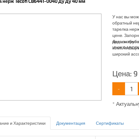
 нерж Tecofi CB6441-0040 Ду Ду 40 мм
У нас вы мож
обратный нер
тарелка нерж
цене. Запорн
водоснабжен
Детали трубо
комплектаци
ИНЖФАВОРИТ,
широкий ассо
водоснабжен
Цена:
9
-
* Актуальн
ние и Характеристики
Документация
Сертификаты