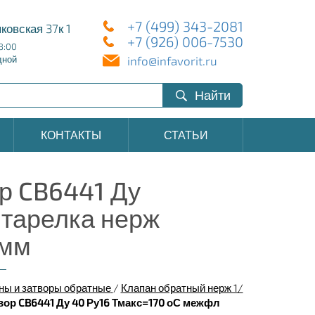
+7 (499) 343-2081
ковская 37к 1
+7 (926) 006-7530
8:00
info@infavorit.ru
дной
Найти
КОНТАКТЫ
СТАТЬИ
р CB6441 Ду
 тарелка нерж
 мм
ны и затворы обратные
/
Клапан обратный нерж 1/
вор CB6441 Ду 40 Ру16 Тмакс=170 оС межфл