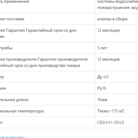
ть применения
системы водоснабже
пожаротушения, вод
кт поставки
клапан в сборе
ия Гарантия Гарантийный срок со дня
12 месяцев
жи.
службы
5 лет
ия производителя Гарантия производителя
12 месяцев
ийный срок со дня производства товара.
тр
Ду 40
ние
Ру16
тельная длина
16мм
мальная температура
Тмакс=170 оС
ул
CB6441-0040
я в каталог <