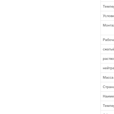
Темпе
Услови
Монта
Рабоч
сжатый
раство
нейтр
Масса 
Стран
Наиме
Темпе