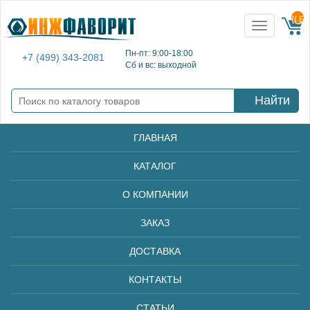
{{ E
Toggle
navigation
Пн-пт: 9:00-18:00
+7 (499) 343-2081
Сб и вс: выходной
Найти
ГЛАВНАЯ
КАТАЛОГ
О КОМПАНИИ
ЗАКАЗ
ДОСТАВКА
КОНТАКТЫ
СТАТЬИ