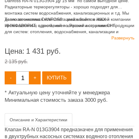
Danfoss RA-N 013G3904 Ду 15 мм" по самой выгодной цене.
Радиаторные терморегуляторы - хорошо подходят для
монтажа систем водоснабжения, канализационных и т.д. Мы
давно занимаемся комплектацией объектов ЖКХ и
Теплоавтоматика DANFOSS - заказывайте в нашей компании
промышленных зданий, имея широкий ассортимент продукции
ИНЖФАВОРИТ, с доставкой по России и странам СНГ.
для систем: отопления, водоснабжения, канализации и
пожаротушения.
Развернуть
Цена:
1 431
руб.
2 135 руб.
-
+
КУПИТЬ
* Актуальную цену уточняйте у менеджера
Минимальная стоимость заказа 3000 руб.
Описание и Характеристики
Клапан RA-N 013G3904 предназначен для применения
в двухтрубных насосных системах водяного отопления