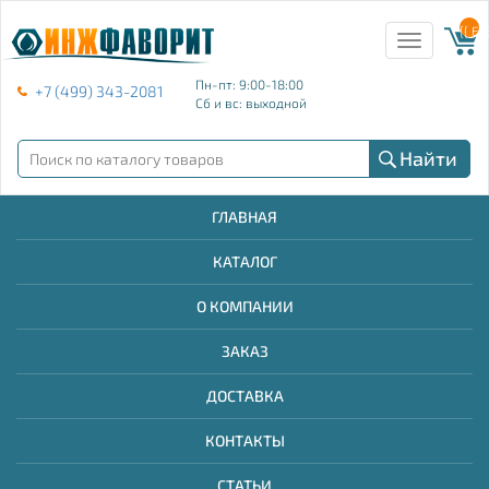
{{ E
Toggle
navigation
Пн-пт: 9:00-18:00
+7 (499) 343-2081
Сб и вс: выходной
Найти
ГЛАВНАЯ
КАТАЛОГ
О КОМПАНИИ
ЗАКАЗ
ДОСТАВКА
КОНТАКТЫ
СТАТЬИ