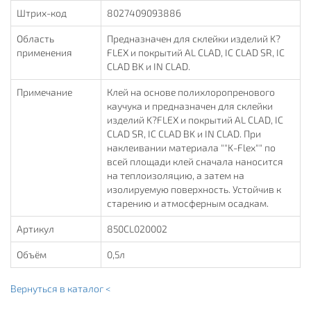
Штрих-код
8027409093886
Область
Предназначен для склейки изделий K?
применения
FLEX и покрытий AL CLAD, IC CLAD SR, IC
CLAD BK и IN CLAD.
Примечание
Клей на основе полихлоропренового
каучука и предназначен для склейки
изделий K?FLEX и покрытий AL CLAD, IC
CLAD SR, IC CLAD BK и IN CLAD. При
наклеивании материала ""K-Flex"" по
всей площади клей сначала наносится
на теплоизоляцию, а затем на
изолируемую поверхность. Устойчив к
старению и атмосферным осадкам.
Артикул
850CL020002
Объём
0,5л
Вернуться в каталог <