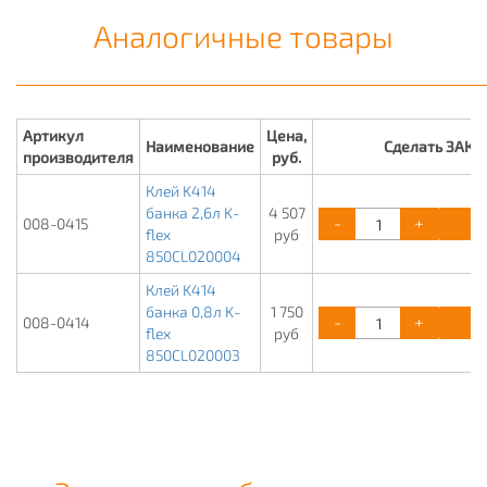
Аналогичные товары
Артикул
Цена,
Наименование
Сделать ЗАКА
производителя
руб.
Клей K414
банка 2,6л K-
4 507
-
+
К
008-0415
flex
руб
850CL020004
Клей K414
банка 0,8л K-
1 750
-
+
К
008-0414
flex
руб
850CL020003