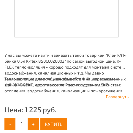
У нас вы можете найти и заказать такой товар как "Клей K414
банка 0,5л K-flex 850CL020002" по самой выгодной цене. K-
FLEX теплоизоляция - хорошо подходят для монтажа систем
водоснабжения, канализационных и т.д. Мы давно
занимаемся комплектацией объектов ЖКХ и промышленных
Теплоизоляция для труб - заказывайте в нашей компании
зданий, имея широкий ассортимент продукции для систем:
ИНЖФАВОРИТ, с доставкой по России и странам СНГ.
отопления, водоснабжения, канализации и пожаротушения.
Развернуть
Цена:
1 225
руб.
-
+
КУПИТЬ