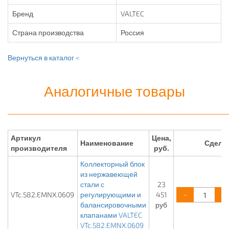
Бренд
VALTEC
Страна производства
Россия
Вернуться в каталог <
Аналогичные товары
Артикул
Цена,
Наименование
Сдела
производителя
руб.
Коллекторный блок
из нержавеющей
стали с
23
-
+
VTc.582.EMNX.0609
регулирующими и
451
балансировочными
руб
клапанами VALTEC
VTc.582.EMNX.0609