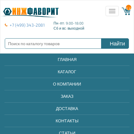
{{ E
Toggle
navigation
Пн-пт: 9:00-18:00
+7 (499) 343-2081
Сб и вс: выходной
Найти
ГЛАВНАЯ
КАТАЛОГ
О КОМПАНИИ
ЗАКАЗ
ДОСТАВКА
КОНТАКТЫ
СТАТЬИ