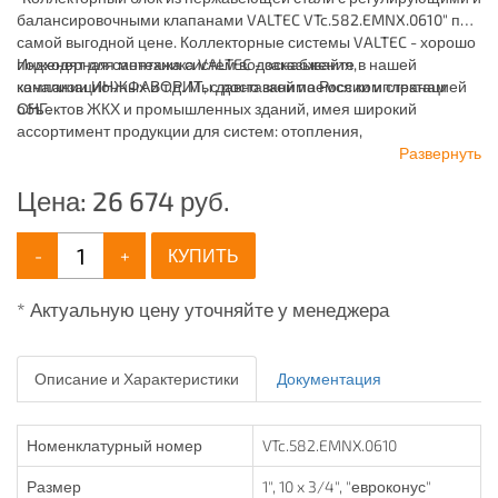
балансировочными клапанами VALTEC VTc.582.EMNX.0610" по
самой выгодной цене. Коллекторные системы VALTEC - хорошо
подходят для монтажа систем водоснабжения,
Инженерная сантехника VALTEC - заказывайте в нашей
канализационных и т.д. Мы давно занимаемся комплектацией
компании ИНЖФАВОРИТ, с доставкой по России и странам
объектов ЖКХ и промышленных зданий, имея широкий
СНГ.
ассортимент продукции для систем: отопления,
водоснабжения, канализации и пожаротушения.
Развернуть
Цена:
26 674
руб.
-
+
КУПИТЬ
* Актуальную цену уточняйте у менеджера
Описание и Характеристики
Документация
Номенклатурный номер
VTc.582.EMNX.0610
Размер
1", 10 x 3/4", "евроконус"