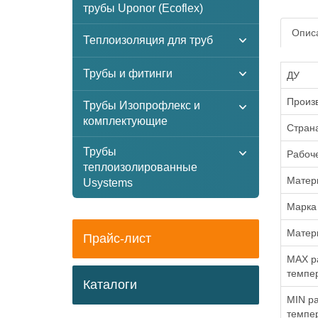
трубы Uponor (Ecoflex)
Описа
Теплоизоляция для труб
Трубы и фитинги
ДУ
Произ
Трубы Изопрофлекс и
комплектующие
Стран
Трубы
Рабоч
теплоизолированные
Матери
Usystems
Марка 
Матер
Прайс-лист
MAX р
темпер
Каталоги
MIN р
темпер