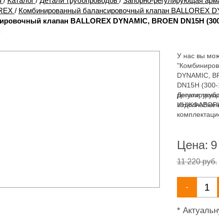
я
/
Каталог
/
Детали трубопроводов
/
Запорно-регулирующая арм
REX
/
Комбинированный балансировочный клапан BALLOREX 
ировочный клапан BALLOREX DYNAMIC, BROEN DN15H (300-14
м
У нас вы мож
"Комбиниро
DYNAMIC, BR
DN15H (300-1
регулирующа
Детали труб
водоснабжен
ИНЖФАВОРИТ,
комплектаци
широкий асс
водоснабжен
Цена:
9
11 220 руб.
-
* Актуаль