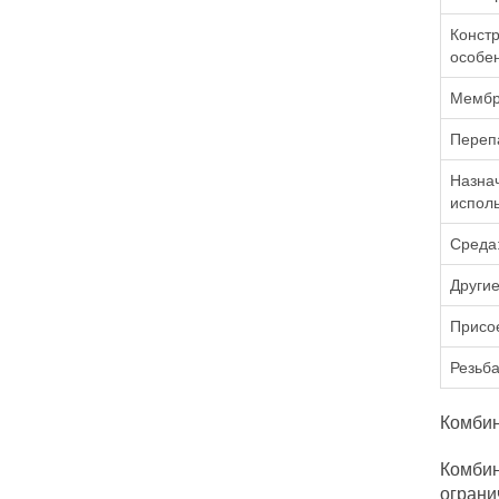
Констр
особен
Мембр
Переп
Назна
исполь
Среда
Другие
Присо
Резьба
Комби
Комбин
ограни