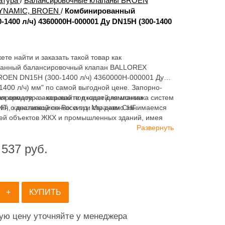
атура
/
Балансировочные клапаны BROEN
DYNAMIC, BROEN
/
Комбинированный
00 л/ч) 4360000H-000001 Ду DN15H (300-1400
ете найти и заказать такой товар как
ванный балансировочный клапан BALLOREX
OEN DN15H (300-1400 л/ч) 4360000H-000001 Ду
400 л/ч) мм" по самой выгодной цене. Запорно-
я арматура - хорошо подходят для монтажа систем
опроводов - заказывайте в нашей компании
ия, канализационных и т.д. Мы давно занимаемся
 с доставкой по России и странам СНГ.
ей объектов ЖКХ и промышленных зданий, имея
ортимент продукции для систем: отопления,
Развернуть
ия, канализации и пожаротушения.
 537
руб.
+
КУПИТЬ
ную цену уточняйте у менеджера