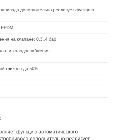
ропривода дополнительно реализует функцию
р EPDM
ия на клапане: 0,3..4 бар
пло- и холодоснабжения
ей гликоля до 50%
.
лняет функцию автоматического
ектропривода дополнительно реализует