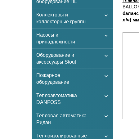
Главна
оборудование HL
BALLO
баланс
Коллекторы и
л/ч) м
коллекторные группы
Насосы и
принадлежности
Оборудование и
аксессуары Stout
Пожарное
оборудование
Теплоавтоматика
DANFOSS
Тепловая автоматика
Ридан
Теплоизолированные