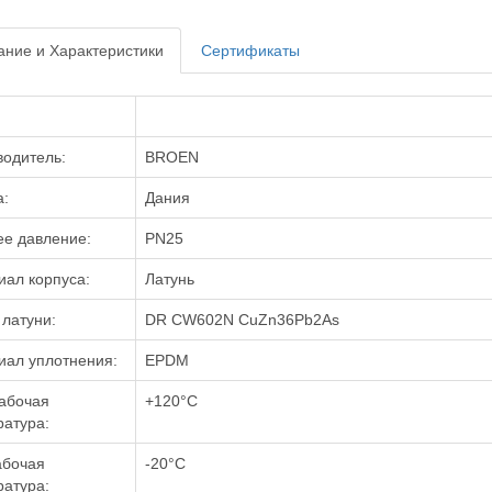
ние и Характеристики
Сертификаты
водитель:
BROEN
а:
Дания
ее давление:
PN25
ал корпуса:
Латунь
латуни:
DR CW602N CuZn36Pb2As
иал уплотнения:
EPDM
абочая
+120°C
атура:
абочая
-20°C
атура: