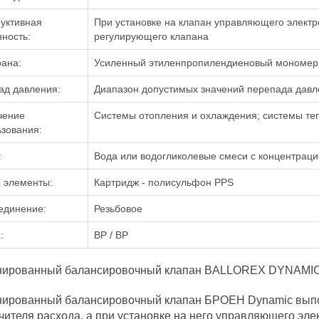
уктивная
При установке на клапан управляющего элект
ность:
регулирующего клапана
ана:
Усиленный этиленпропилендиеновый мономе
ад давления:
Диапазон допустимых значений перепада давлен
чение
Системы отопления и охлаждения; системы те
зования:
:
Вода или водогликолевые смеси с концентраци
 элементы:
Картридж - полисульфон PPS
единение:
Резьбовое
:
ВР / ВР
нированный балансировочный клапан BALLOREX DYNAMIC
ированный балансировочный клапан БРОЕН Dynamic выпо
чителя расхода, а при установке на него управляющего эл