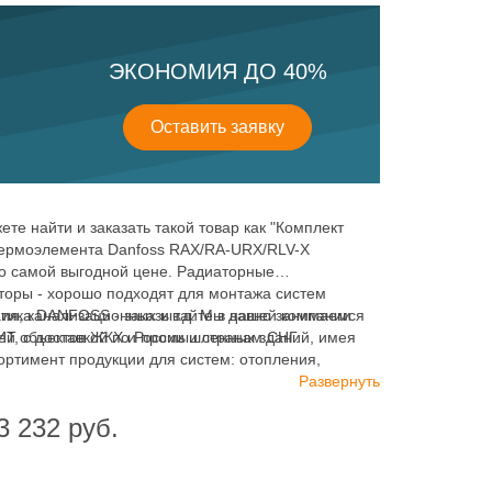
ЭКОНОМИЯ ДО 40%
Оставить заявку
ете найти и заказать такой товар как "Комплект
термоэлемента Danfoss RAX/RA-URX/RLV-X
о самой выгодной цене. Радиаторные
торы - хорошо подходят для монтажа систем
ия, канализационных и т.д. Мы давно занимаемся
тика DANFOSS - заказывайте в нашей компании
ей объектов ЖКХ и промышленных зданий, имея
 с доставкой по России и странам СНГ.
ортимент продукции для систем: отопления,
ия, канализации и пожаротушения.
Развернуть
3 232
руб.