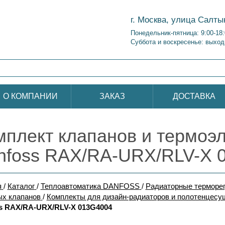
г. Москва, улица Салты
Понедельник-пятница: 9:00-18
Суббота и воскресенье: выход
О КОМПАНИИ
ЗАКАЗ
ДОСТАВКА
мплект клапанов и термоэ
nfoss RAX/RA-URX/RLV-X 
я
/
Каталог
/
Теплоавтоматика DANFOSS
/
Радиаторные терморе
ых клапанов
/
Комплекты для дизайн-радиаторов и полотенцесу
s RAX/RA-URX/RLV-X 013G4004