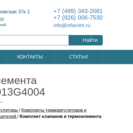
+7 (499) 343-2081
ковская 37к 1
+7 (926) 006-7530
:00
info@infavorit.ru
ной
Найти
КОНТАКТЫ
СТАТЬИ
лемента
013G4004
гуляторы
/
Комплекты терморегуляторов и
шителей
/
Комплект клапанов и термоэлемента