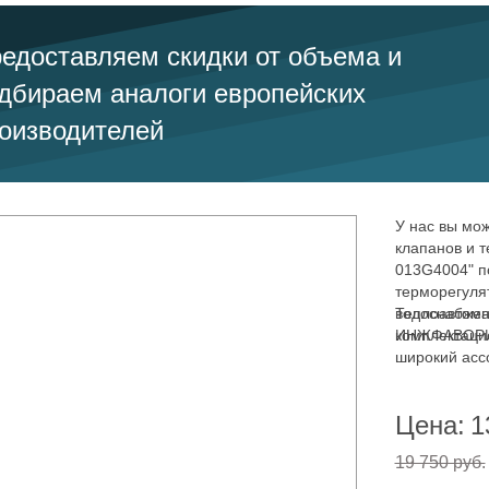
едоставляем скидки от объема и
дбираем аналоги европейских
оизводителей
У нас вы мож
клапанов и 
013G4004" п
терморегуля
водоснабжен
Теплоавтома
комплектаци
ИНЖФАВОРИТ,
широкий асс
водоснабжен
Цена:
1
19 750 руб.