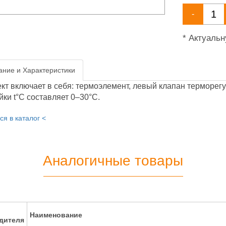
-
* Актуаль
ние и Характеристики
кт включает в себя: термоэлемент, левый клапан терморег
йки t°С составляет 0–30°С.
ся в каталог <
Аналогичные товары
Наименование
дителя