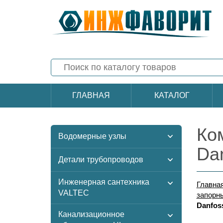
ГЛАВНАЯ
КАТАЛОГ
Ко
Водомерные узлы
Da
Детали трубопроводов
Инженерная сантехника
Главна
VALTEC
запорн
Danfos
Канализационное