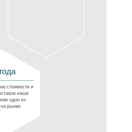
года
ию стоимости и
оставок наше
ние одно из
 на рынке