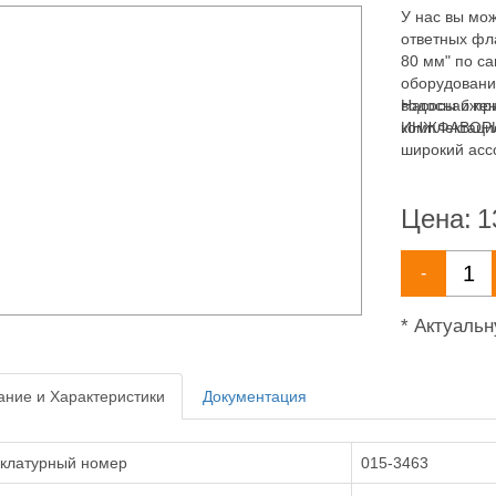
У нас вы мож
ответных фл
80 мм" по с
оборудовани
водоснабжен
Насосы и пр
комплектаци
ИНЖФАВОРИТ,
широкий асс
водоснабжен
Цена:
1
-
* Актуаль
ние и Характеристики
Документация
клатурный номер
015-3463