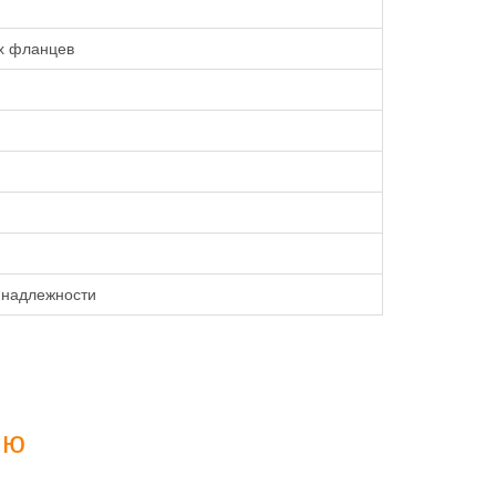
х фланцев
инадлежности
ию