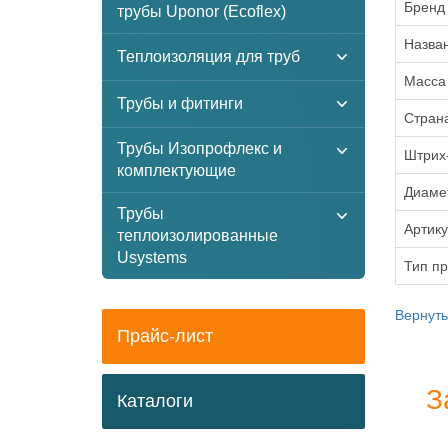
Бренд
трубы Uponor (Ecoflex)
Назва
Теплоизоляция для труб
Масса
Трубы и фитинги
Стран
Трубы Изопрофлекс и
Штрих
комплектующие
Диаме
Трубы
Артик
теплоизолированные
Usystems
Тип п
Вернуть
Прайс-лист
З
Каталоги