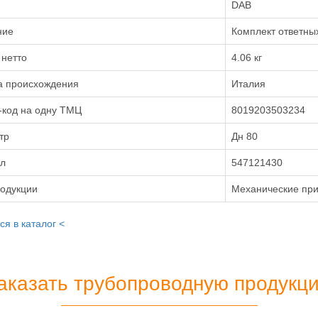
DAB
ние
Комплект ответны
 нетто
4.06 кг
а происхождения
Италия
-код на одну ТМЦ
8019203503234
тр
Дн 80
ул
547121430
родукции
Механические пр
ся в каталог <
аказать трубопроводную продукц