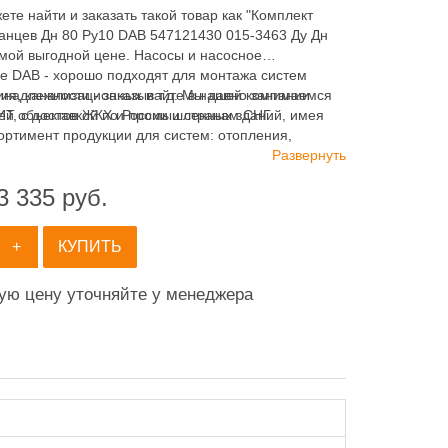
ете найти и заказать такой товар как "Комплект
анцев Дн 80 Ру10 DAB 547121430 015-3463 Ду Дн
амой выгодной цене. Насосы и насосное
е DAB - хорошо подходят для монтажа систем
ия, канализационных и т.д. Мы давно занимаемся
инадлежности - заказывайте в нашей компании
ей объектов ЖКХ и промышленных зданий, имея
 с доставкой по России и странам СНГ.
ортимент продукции для систем: отопления,
ия, канализации и пожаротушения.
Развернуть
3 335
руб.
+
КУПИТЬ
ную цену уточняйте у менеджера