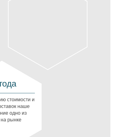
года
ию стоимости и
оставок наше
ние одно из
 на рынке