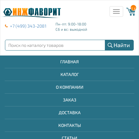
{{ E
Toggle
navigation
Пн-пт: 9:00-18:00
+7 (499) 343-2081
Сб и вс: выходной
Найти
ГЛАВНАЯ
КАТАЛОГ
О КОМПАНИИ
ЗАКАЗ
ДОСТАВКА
КОНТАКТЫ
СТАТЬИ