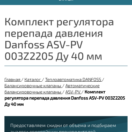
Комплект регулятора
перепада давления
Danfoss ASV-PV
003Z2205 Ду 40 мм
Главная
/
Каталог
/
Теплоавтоматика DANFOSS
/
Балансировочные клапаны
/
Автоматические
балансировочные клапаны
/
ASV-PV
/
Комплект
регулятора перепада давления Danfoss ASV-PV 003Z2205
Ду 40 мм
Предоставляем скидки от объема и подбираем
аналоги европейских производителей