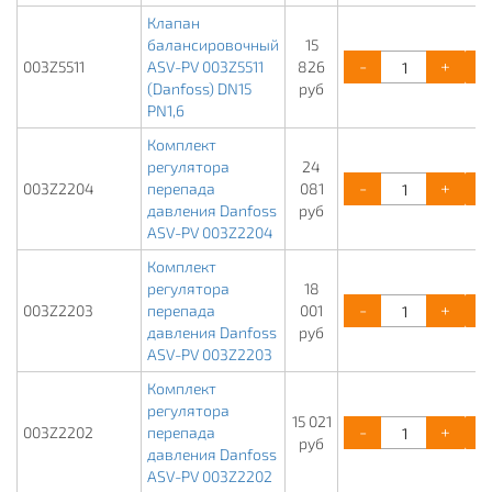
Клапан
балансировочный
15
-
+
003Z5511
ASV-PV 003Z5511
826
(Danfoss) DN15
руб
PN1,6
Комплект
регулятора
24
-
+
003Z2204
перепада
081
давления Danfoss
руб
ASV-PV 003Z2204
Комплект
регулятора
18
-
+
003Z2203
перепада
001
давления Danfoss
руб
ASV-PV 003Z2203
Комплект
регулятора
15 021
-
+
003Z2202
перепада
руб
давления Danfoss
ASV-PV 003Z2202