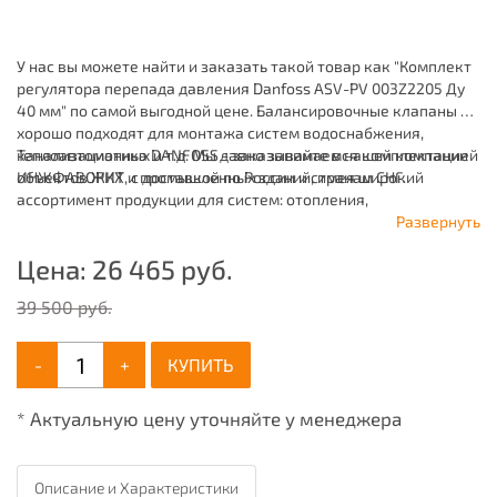
У нас вы можете найти и заказать такой товар как "Комплект
регулятора перепада давления Danfoss ASV-PV 003Z2205 Ду
40 мм" по самой выгодной цене. Балансировочные клапаны -
хорошо подходят для монтажа систем водоснабжения,
канализационных и т.д. Мы давно занимаемся комплектацией
Теплоавтоматика DANFOSS - заказывайте в нашей компании
объектов ЖКХ и промышленных зданий, имея широкий
ИНЖФАВОРИТ, с доставкой по России и странам СНГ.
ассортимент продукции для систем: отопления,
водоснабжения, канализации и пожаротушения.
Развернуть
Цена:
26 465
руб.
39 500 руб.
-
+
КУПИТЬ
* Актуальную цену уточняйте у менеджера
Описание и Характеристики