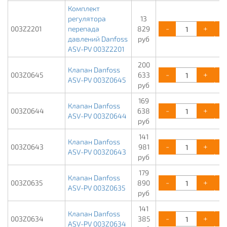
Комплект
регулятора
13
-
+
003Z2201
перепада
829
давлений Danfoss
руб
ASV-PV 003Z2201
200
Клапан Danfoss
-
+
003Z0645
633
ASV-PV 003Z0645
руб
169
Клапан Danfoss
-
+
003Z0644
638
ASV-PV 003Z0644
руб
141
Клапан Danfoss
-
+
003Z0643
981
ASV-PV 003Z0643
руб
179
Клапан Danfoss
-
+
003Z0635
890
ASV-PV 003Z0635
руб
141
Клапан Danfoss
-
+
003Z0634
385
ASV-PV 003Z0634