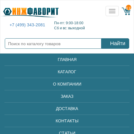
{{ E
Toggle
navigation
Пн-пт: 9:00-18:00
+7 (499) 343-2081
Сб и вс: выходной
Найти
ГЛАВНАЯ
КАТАЛОГ
О КОМПАНИИ
ЗАКАЗ
ДОСТАВКА
КОНТАКТЫ
СТАТЬИ