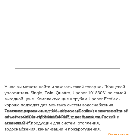
У нас вы можете найти и заказать такой товар как "Концевой
уплотнитель Single, Twin, Quattro, Uponor 1018306" по самой
выгодной цене. Комплектующие к трубам Uponor Ecoflex -
хорошо подходят для монтажа систем водоснабжения,
канализационных и т.д. Мы давно занимаемся комплектацией
Теплоизолированные трубы Uponor (Ecoflex) - заказывайте в
объектов ЖКХ и промышленных зданий, имея широкий
нашей компании ИНЖФАВОРИТ, с доставкой по России и
ассортимент продукции для систем: отопления,
странам СНГ.
водоснабжения, канализации и пожаротушения.