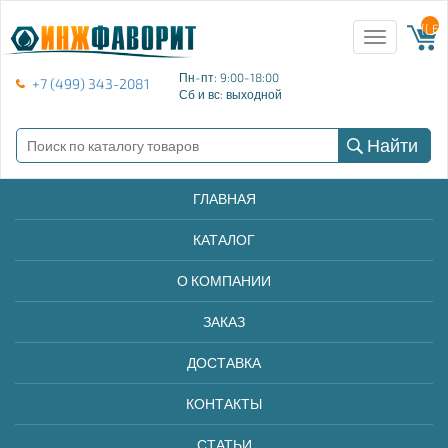
{{ E
Toggle
navigation
Пн-пт: 9:00-18:00
+7 (499) 343-2081
Сб и вс: выходной
Найти
ГЛАВНАЯ
КАТАЛОГ
О КОМПАНИИ
ЗАКАЗ
ДОСТАВКА
КОНТАКТЫ
СТАТЬИ