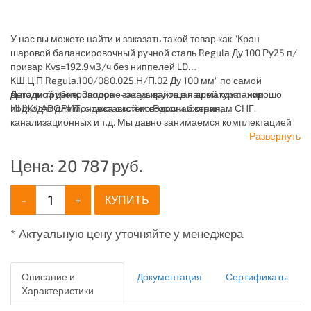
У нас вы можете найти и заказать такой товар как "Кран
шаровой балансировочный ручной сталь Regula Ду 100 Ру25 п/
привар Kvs=192.9м3/ч без ниппелей LD
КШ.Ц.П.Regula.100/080.025.Н/П.02 Ду 100 мм" по самой
выгодной цене. Запорно-регулирующая арматура - хорошо
Детали трубопроводов - заказывайте в нашей компании
подходят для монтажа систем водоснабжения,
ИНЖФАВОРИТ, с доставкой по России и странам СНГ.
канализационных и т.д. Мы давно занимаемся комплектацией
объектов ЖКХ и промышленных зданий, имея широкий
Развернуть
ассортимент продукции для систем: отопления,
Цена:
20 787
руб.
водоснабжения, канализации и пожаротушения.
-
+
КУПИТЬ
* Актуальную цену уточняйте у менеджера
Описание и
Документация
Сертификаты
Характеристики