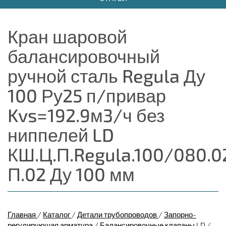
Кран шаровой
балансировочный
ручной сталь Regula Ду
100 Ру25 п/привар
Kvs=192.9м3/ч без
ниппелей LD
КШ.Ц.П.Regula.100/080.0
П.02 Ду 100 мм
Главная
/
Каталог
/
Детали трубопроводов
/
Запорно-
регулирующая арматура
/
Балансировочные клапаны LD
/