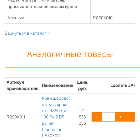
присоединительной резьбы крана
Артикул
R850X010
Вернуться в каталог <
Аналогичные товары
Артикул
Цена,
Наименование
Сделать ЗАКА
производителя
руб.
Кран шаровой
латунь хром
газ R850 Ду
21
-
+
К
R850X011
100 Ру12 ВР
556
рычаг
руб
Giacomini
R850X011