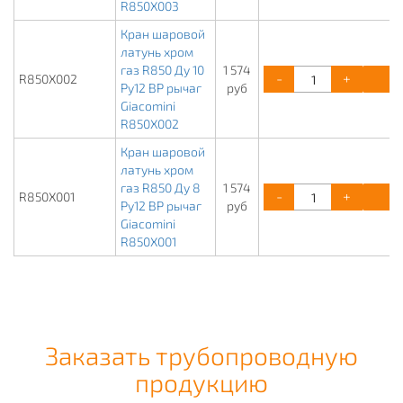
R850X003
Кран шаровой
латунь хром
газ R850 Ду 10
1 574
-
+
К
R850X002
Ру12 ВР рычаг
руб
Giacomini
R850X002
Кран шаровой
латунь хром
газ R850 Ду 8
1 574
-
+
К
R850X001
Ру12 ВР рычаг
руб
Giacomini
R850X001
Заказать трубопроводную
продукцию