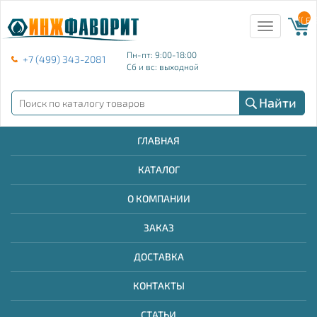
{{ E
Toggle
navigation
Пн-пт: 9:00-18:00
+7 (499) 343-2081
Сб и вс: выходной
Найти
ГЛАВНАЯ
КАТАЛОГ
О КОМПАНИИ
ЗАКАЗ
ДОСТАВКА
КОНТАКТЫ
СТАТЬИ