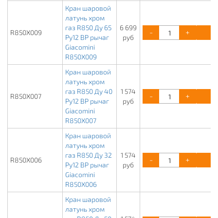
Кран шаровой
латунь хром
газ R850 Ду 65
6 699
-
+
К
R850X009
Ру12 ВР рычаг
руб
Giacomini
R850X009
Кран шаровой
латунь хром
газ R850 Ду 40
1 574
-
+
К
R850X007
Ру12 ВР рычаг
руб
Giacomini
R850X007
Кран шаровой
латунь хром
газ R850 Ду 32
1 574
-
+
К
R850X006
Ру12 ВР рычаг
руб
Giacomini
R850X006
Кран шаровой
латунь хром