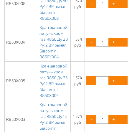
газ R850 Ду 50
1 574
-
+
К
R850X008
Ру12 ВР рычаг
руб
Giacomini
R850X008
Кран шаровой
латунь хром
газ R850 Ду 20
1 574
-
+
К
R850X004
Ру12 ВР рычаг
руб
Giacomini
R850X004
Кран шаровой
латунь хром
газ R850 Ду 25
1 574
-
+
К
R850X005
Ру12 ВР рычаг
руб
Giacomini
R850X005
Кран шаровой
латунь хром
газ R850 Ду 15
1 574
-
+
К
R850X003
Ру12 ВР рычаг
руб
Giacomini