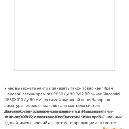
У нас вы можете найти и заказать такой товар как "Кран
шаровой латунь хром газ R850 Ду 80 Ру12 ВР рычаг Giacomini
R850X010 Ду 80 мм" по самой выгодной цене. Запорная
арматура - хорошо подходят для монтажа систем
водоснабжения, канализационных и т.д. Мы давно
Детали трубопроводов - заказывайте в нашей компании
занимаемся комплектацией объектов ЖКХ и промышленных
ИНЖФАВОРИТ, с доставкой по России и странам СНГ.
зданий, имея широкий ассортимент продукции для систем:
отопления, водоснабжения, канализации и пожаротушения.
Развернуть