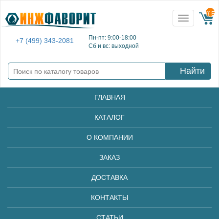
{{ E
Toggle
navigation
Пн-пт: 9:00-18:00
+7 (499) 343-2081
Сб и вс: выходной
Найти
ГЛАВНАЯ
КАТАЛОГ
О КОМПАНИИ
ЗАКАЗ
ДОСТАВКА
КОНТАКТЫ
СТАТЬИ