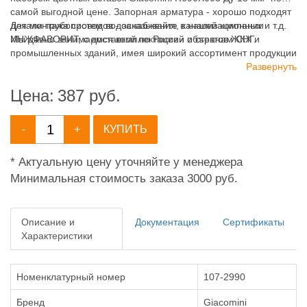
самой выгодной цене. Запорная арматура - хорошо подходят
для монтажа систем водоснабжения, канализационных и т.д.
Детали трубопроводов - заказывайте в нашей компании
Мы давно занимаемся комплектацией объектов ЖКХ и
ИНЖФАВОРИТ, с доставкой по России и странам СНГ.
промышленных зданий, имея широкий ассортимент продукции
для систем: отопления, водоснабжения, канализации и
Развернуть
пожаротушения.
Цена:
387
руб.
-
+
КУПИТЬ
* Актуальную цену уточняйте у менеджера
Минимальная стоимость заказа 3000 руб.
Описание и
Документация
Сертификаты
Характеристики
Номенклатурный номер
107-2990
Бренд
Giacomini