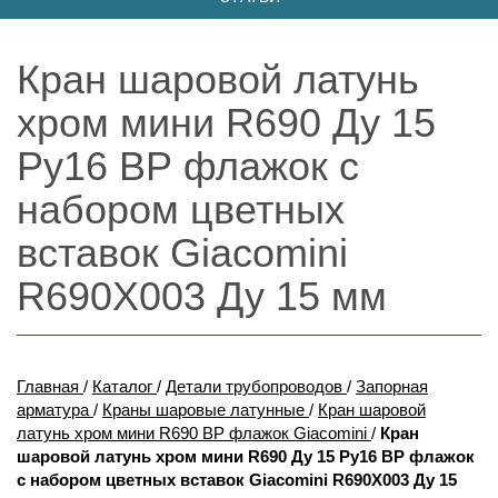
Кран шаровой латунь
хром мини R690 Ду 15
Ру16 ВР флажок с
набором цветных
вставок Giacomini
R690X003 Ду 15 мм
Главная
/
Каталог
/
Детали трубопроводов
/
Запорная
арматура
/
Краны шаровые латунные
/
Кран шаровой
латунь хром мини R690 ВР флажок Giacomini
/
Кран
шаровой латунь хром мини R690 Ду 15 Ру16 ВР флажок
с набором цветных вставок Giacomini R690X003 Ду 15