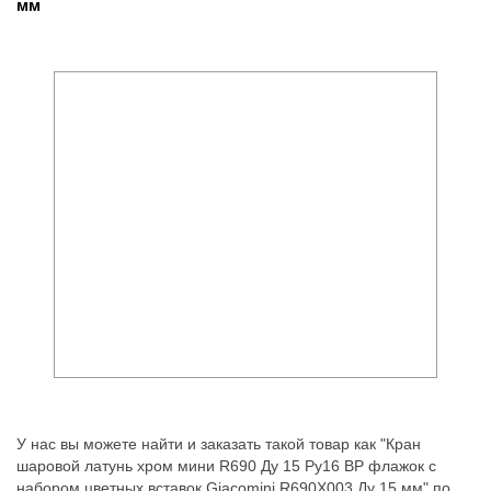
мм
У нас вы можете найти и заказать такой товар как "Кран
шаровой латунь хром мини R690 Ду 15 Ру16 ВР флажок с
набором цветных вставок Giacomini R690X003 Ду 15 мм" по