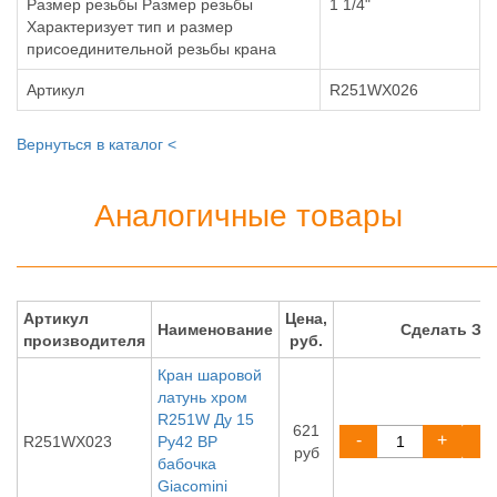
Размер резьбы Размер резьбы
1 1/4"
Характеризует тип и размер
присоединительной резьбы крана
Артикул
R251WX026
Вернуться в каталог <
Аналогичные товары
Артикул
Цена,
Наименование
Сделать ЗА
производителя
руб.
Кран шаровой
латунь хром
R251W Ду 15
621
-
+
R251WX023
Ру42 ВР
руб
бабочка
Giacomini