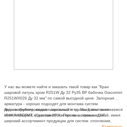
У нас вы можете найти и заказать такой товар как "Кран
шаровой латунь хром R251W Ду 32 Ру35 ВР бабочка Giacomini
R251WX026 Ду 32 мм" по самой выгодной цене. Запорная
арматура - хорошо подходят для монтажа систем
водоснабжения, канализационных и т.д. Мы давно занимаемся
Детали трубопроводов - заказывайте в нашей компании
комплектацией объектов ЖКХ и промышленных зданий, имея
ИНЖФАВОРИТ, с доставкой по России и странам СНГ.
широкий ассортимент продукции для систем: отопления,
водоснабжения, канализации и пожаротушения.
Развернуть