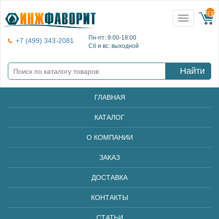
{{ E
Toggle
navigation
Пн-пт: 9:00-18:00
+7 (499) 343-2081
Сб и вс: выходной
Найти
ГЛАВНАЯ
КАТАЛОГ
О КОМПАНИИ
ЗАКАЗ
ДОСТАВКА
КОНТАКТЫ
СТАТЬИ