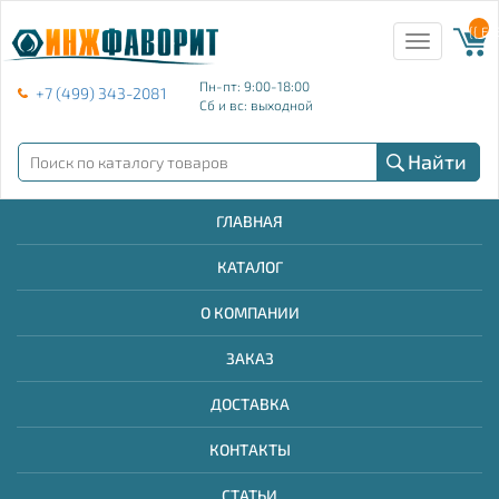
{{ E
Toggle
navigation
Пн-пт: 9:00-18:00
+7 (499) 343-2081
Сб и вс: выходной
Найти
ГЛАВНАЯ
КАТАЛОГ
О КОМПАНИИ
ЗАКАЗ
ДОСТАВКА
КОНТАКТЫ
СТАТЬИ