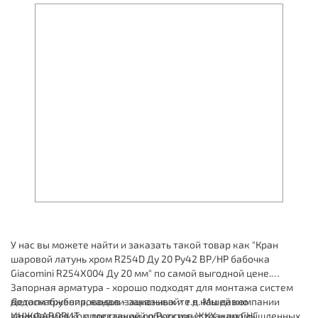
У нас вы можете найти и заказать такой товар как "Кран
шаровой латунь хром R254D Ду 20 Ру42 ВР/НР бабочка
Giacomini R254X004 Ду 20 мм" по самой выгодной цене.
Запорная арматура - хорошо подходят для монтажа систем
водоснабжения, канализационных и т.д. Мы давно
Детали трубопроводов - заказывайте в нашей компании
занимаемся комплектацией объектов ЖКХ и промышленных
ИНЖФАВОРИТ, с доставкой по России и странам СНГ.