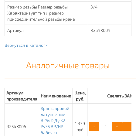
Размер резьбы Размер резьбы
3/4"
Характеризует тип и размер
присоединительной резьбы крана
Артикул
R254X004
Вернуться в каталог <
Аналогичные товары
Артикул
Цена,
Наименование
Сделать ЗАКА
производителя
руб.
Кран шаровой
латунь хром
R254D Ду 32
1 839
-
+
К
R254X006
Ру35 ВР/НР
руб
бабочка