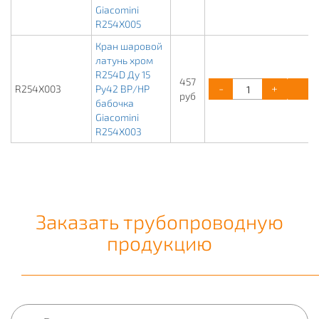
Giacomini
R254X005
Кран шаровой
латунь хром
R254D Ду 15
457
-
+
К
R254X003
Ру42 ВР/НР
руб
бабочка
Giacomini
R254X003
Заказать трубопроводную
продукцию