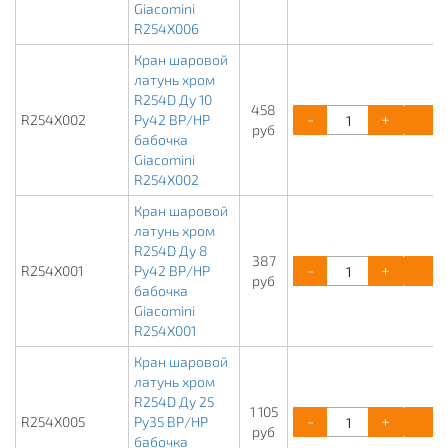
Giacomini
R254X006
Кран шаровой
латунь хром
R254D Ду 10
458
-
+
К
R254X002
Ру42 ВР/НР
руб
бабочка
Giacomini
R254X002
Кран шаровой
латунь хром
R254D Ду 8
387
-
+
К
R254X001
Ру42 ВР/НР
руб
бабочка
Giacomini
R254X001
Кран шаровой
латунь хром
R254D Ду 25
1 105
-
+
К
R254X005
Ру35 ВР/НР
руб
бабочка