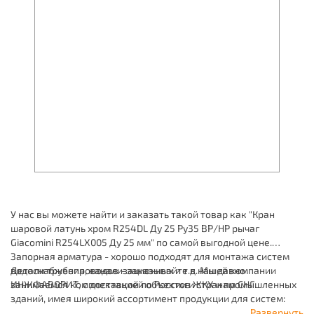
У нас вы можете найти и заказать такой товар как "Кран
шаровой латунь хром R254DL Ду 25 Ру35 ВР/НР рычаг
Giacomini R254LX005 Ду 25 мм" по самой выгодной цене.
Запорная арматура - хорошо подходят для монтажа систем
водоснабжения, канализационных и т.д. Мы давно
Детали трубопроводов - заказывайте в нашей компании
занимаемся комплектацией объектов ЖКХ и промышленных
ИНЖФАВОРИТ, с доставкой по России и странам СНГ.
зданий, имея широкий ассортимент продукции для систем:
отопления, водоснабжения, канализации и пожаротушения.
Развернуть