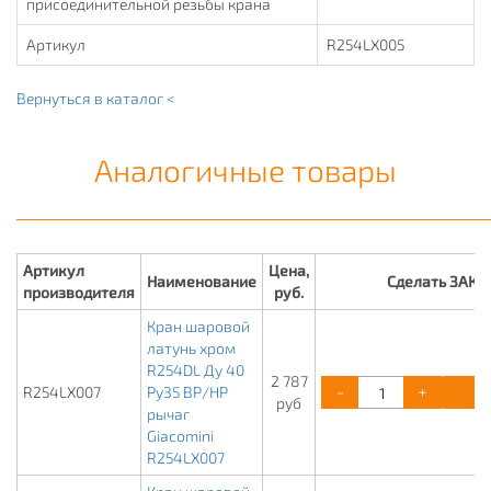
присоединительной резьбы крана
Артикул
R254LX005
Вернуться в каталог <
Аналогичные товары
Артикул
Цена,
Наименование
Сделать ЗАКА
производителя
руб.
Кран шаровой
латунь хром
R254DL Ду 40
2 787
-
+
К
R254LX007
Ру35 ВР/НР
руб
рычаг
Giacomini
R254LX007