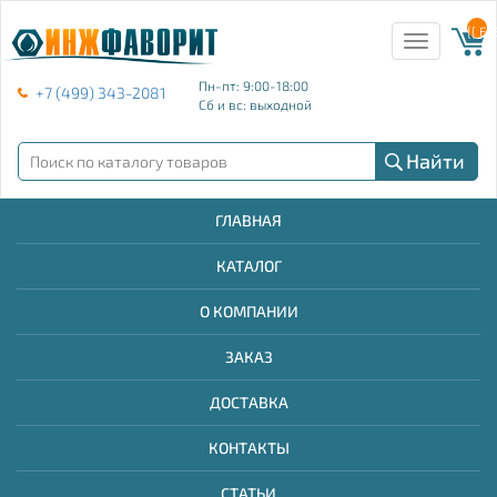
{{ E
Toggle
navigation
Пн-пт: 9:00-18:00
+7 (499) 343-2081
Сб и вс: выходной
Найти
ГЛАВНАЯ
КАТАЛОГ
О КОМПАНИИ
ЗАКАЗ
ДОСТАВКА
КОНТАКТЫ
СТАТЬИ