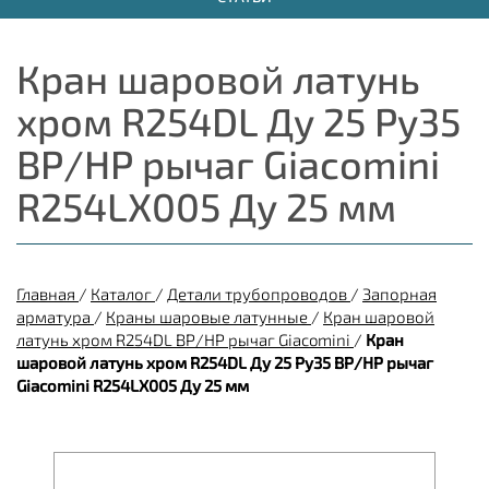
Кран шаровой латунь
хром R254DL Ду 25 Ру35
ВР/НР рычаг Giacomini
R254LX005 Ду 25 мм
Главная
/
Каталог
/
Детали трубопроводов
/
Запорная
арматура
/
Краны шаровые латунные
/
Кран шаровой
латунь хром R254DL ВР/НР рычаг Giacomini
/
Кран
шаровой латунь хром R254DL Ду 25 Ру35 ВР/НР рычаг
Giacomini R254LX005 Ду 25 мм