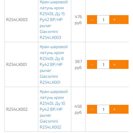
Кран шаровой
латунь хром
R254DL Ду 15
476
-
+
К
R254LX003
Ру42 ВР/НР
руб
рычаг
Giacomini
R254LX003
Кран шаровой
латунь хром
R254DL Ду 8
387
-
+
К
R254LX001
Ру42 ВР/НР
руб
рычаг
Giacomini
R254LX001
Кран шаровой
латунь хром
R254DL Ду 10
458
-
+
К
R254LX002
Ру42 ВР/НР
руб
рычаг
Giacomini
R254LX002