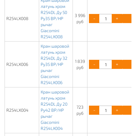
Кран шаровой
латунь хром
R254DL Ду 50
3 996
-
+
К
R254LX008
Ру35 ВР/НР
руб
рычаг
Giacomini
R254LX008
Кран шаровой
латунь хром
R254DL Ду 32
1 839
-
+
К
R254LX006
Ру35 ВР/НР
руб
рычаг
Giacomini
R254LX006
Кран шаровой
латунь хром
R254DL Ду 20
723
-
+
К
R254LX004
Ру42 ВР/НР
руб
рычаг
Giacomini
R254LX004