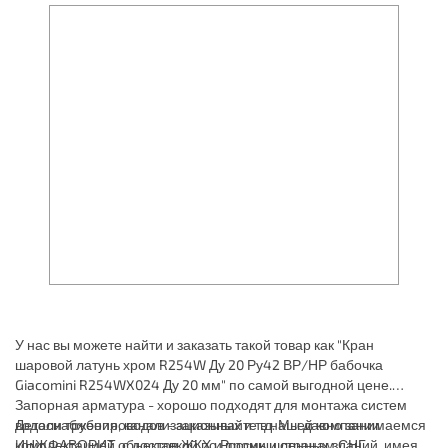
У нас вы можете найти и заказать такой товар как "Кран
шаровой латунь хром R254W Ду 20 Ру42 ВР/НР бабочка
Giacomini R254WX024 Ду 20 мм" по самой выгодной цене.
Запорная арматура - хорошо подходят для монтажа систем
водоснабжения, канализационных и т.д. Мы давно занимаемся
Детали трубопроводов - заказывайте в нашей компании
комплектацией объектов ЖКХ и промышленных зданий, имея
ИНЖФАВОРИТ, с доставкой по России и странам СНГ.