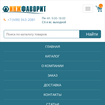
{{ E
Toggle
navigation
Пн-пт: 9:00-18:00
+7 (499) 343-2081
Сб и вс: выходной
Найти
ГЛАВНАЯ
КАТАЛОГ
О КОМПАНИИ
ЗАКАЗ
ДОСТАВКА
КОНТАКТЫ
СТАТЬИ