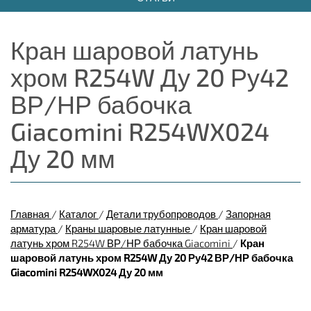
Кран шаровой латунь
хром R254W Ду 20 Ру42
ВР/НР бабочка
Giacomini R254WX024
Ду 20 мм
Главная
/
Каталог
/
Детали трубопроводов
/
Запорная
арматура
/
Краны шаровые латунные
/
Кран шаровой
латунь хром R254W ВР/НР бабочка Giacomini
/
Кран
шаровой латунь хром R254W Ду 20 Ру42 ВР/НР бабочка
Giacomini R254WX024 Ду 20 мм