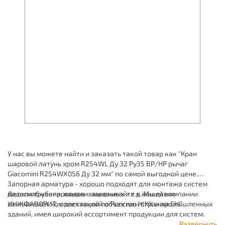
У нас вы можете найти и заказать такой товар как "Кран
шаровой латунь хром R254WL Ду 32 Ру35 ВР/НР рычаг
Giacomini R254WX056 Ду 32 мм" по самой выгодной цене.
Запорная арматура - хорошо подходят для монтажа систем
водоснабжения, канализационных и т.д. Мы давно
Детали трубопроводов - заказывайте в нашей компании
занимаемся комплектацией объектов ЖКХ и промышленных
ИНЖФАВОРИТ, с доставкой по России и странам СНГ.
зданий, имея широкий ассортимент продукции для систем:
отопления, водоснабжения, канализации и пожаротушения.
Развернуть