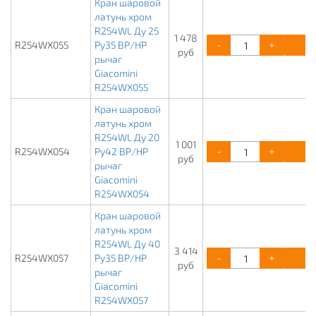
Кран шаровой
латунь хром
R254WL Ду 25
1 478
-
+
К
R254WX055
Ру35 ВР/НР
руб
рычаг
Giacomini
R254WX055
Кран шаровой
латунь хром
R254WL Ду 20
1 001
-
+
К
R254WX054
Ру42 ВР/НР
руб
рычаг
Giacomini
R254WX054
Кран шаровой
латунь хром
R254WL Ду 40
3 414
-
+
К
R254WX057
Ру35 ВР/НР
руб
рычаг
Giacomini
R254WX057