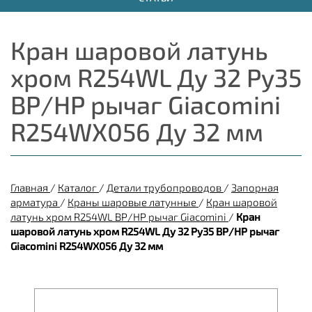
Кран шаровой латунь
хром R254WL Ду 32 Ру35
ВР/НР рычаг Giacomini
R254WX056 Ду 32 мм
Главная
/
Каталог
/
Детали трубопроводов
/
Запорная
арматура
/
Краны шаровые латунные
/
Кран шаровой
латунь хром R254WL ВР/НР рычаг Giacomini
/
Кран
шаровой латунь хром R254WL Ду 32 Ру35 ВР/НР рычаг
Giacomini R254WX056 Ду 32 мм