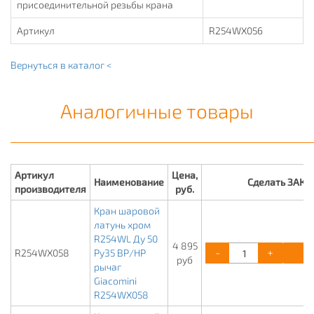
присоединительной резьбы крана
Артикул
R254WX056
Вернуться в каталог <
Аналогичные товары
Артикул
Цена,
Наименование
Сделать ЗАКА
производителя
руб.
Кран шаровой
латунь хром
R254WL Ду 50
4 895
-
+
К
R254WX058
Ру35 ВР/НР
руб
рычаг
Giacomini
R254WX058