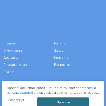
Главная
Каталог
О компании
Заказ
Доставка
Контакты
Словарь терминов
Вопрос-ответ
Статьи
+7 (499) 343-2081
Продолжая использовать наш сайт, вы даёте
согласие на
использование файлов cookie
и других пользовательских
ООО «САНТЕХПОСТАВКА»
данных (включая IP-адрес, сведения о местоположении,
ИНН: 7731286301
Развернуть
устройстве, действиях на сайте и т. п.) для
Принять
ОГРН: 1157746583092