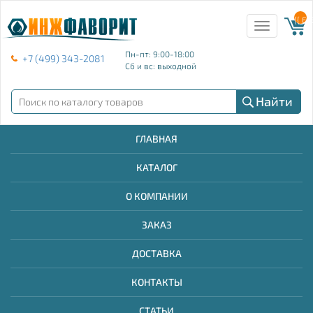
{{ E
Toggle
navigation
Пн-пт: 9:00-18:00
+7 (499) 343-2081
Сб и вс: выходной
Найти
ГЛАВНАЯ
КАТАЛОГ
О КОМПАНИИ
ЗАКАЗ
ДОСТАВКА
КОНТАКТЫ
СТАТЬИ