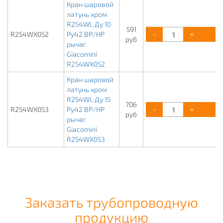
Кран шаровой
латунь хром
R254WL Ду 10
591
-
+
К
R254WX052
Ру42 ВР/НР
руб
рычаг
Giacomini
R254WX052
Кран шаровой
латунь хром
R254WL Ду 15
706
-
+
К
R254WX053
Ру42 ВР/НР
руб
рычаг
Giacomini
R254WX053
Заказать трубопроводную
продукцию