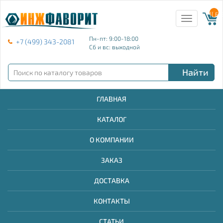
{{ E
Toggle
navigation
Пн-пт: 9:00-18:00
+7 (499) 343-2081
Сб и вс: выходной
Найти
ГЛАВНАЯ
КАТАЛОГ
О КОМПАНИИ
ЗАКАЗ
ДОСТАВКА
КОНТАКТЫ
СТАТЬИ