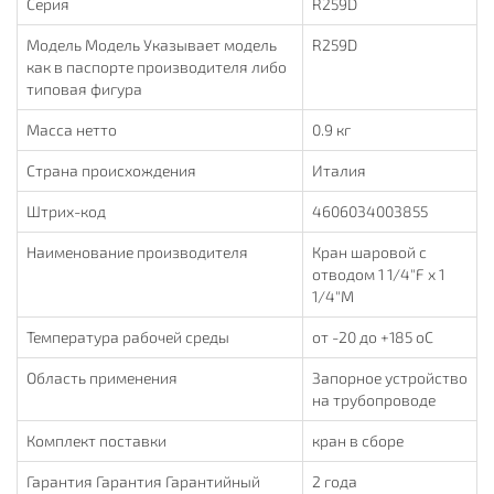
Серия
R259D
Модель Модель Указывает модель
R259D
как в паспорте производителя либо
типовая фигура
Масса нетто
0.9 кг
Страна происхождения
Италия
Штрих-код
4606034003855
Наименование производителя
Кран шаровой с
отводом 1 1/4"F x 1
1/4"M
Температура рабочей среды
от -20 до +185 oC
Область применения
Запорное устройство
на трубопроводе
Комплект поставки
кран в сборе
Гарантия Гарантия Гарантийный
2 года