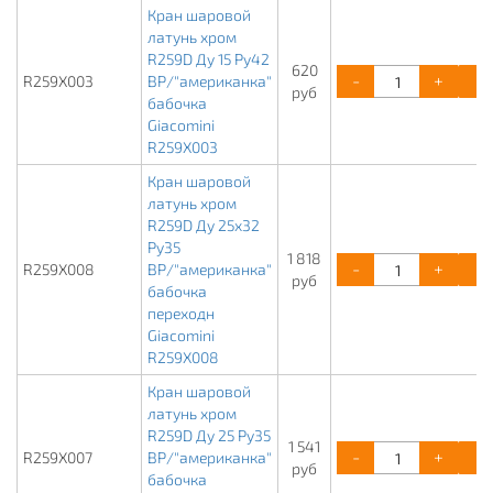
Кран шаровой
латунь хром
R259D Ду 15 Ру42
620
-
+
R259X003
ВР/"американка"
руб
бабочка
Giacomini
R259X003
Кран шаровой
латунь хром
R259D Ду 25х32
Ру35
1 818
-
+
R259X008
ВР/"американка"
руб
бабочка
переходн
Giacomini
R259X008
Кран шаровой
латунь хром
R259D Ду 25 Ру35
1 541
-
+
R259X007
ВР/"американка"
руб
бабочка