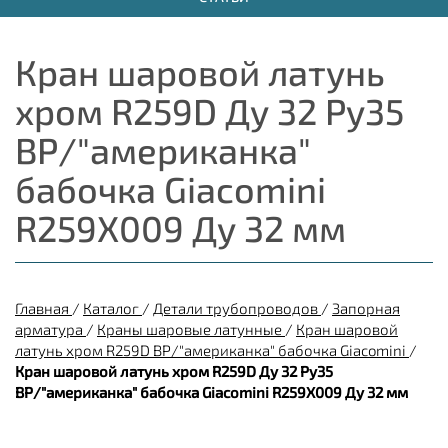
Кран шаровой латунь
хром R259D Ду 32 Ру35
ВР/"американка"
бабочка Giacomini
R259X009 Ду 32 мм
Главная
/
Каталог
/
Детали трубопроводов
/
Запорная
арматура
/
Краны шаровые латунные
/
Кран шаровой
латунь хром R259D ВР/"американка" бабочка Giacomini
/
Кран шаровой латунь хром R259D Ду 32 Ру35
ВР/"американка" бабочка Giacomini R259X009 Ду 32 мм