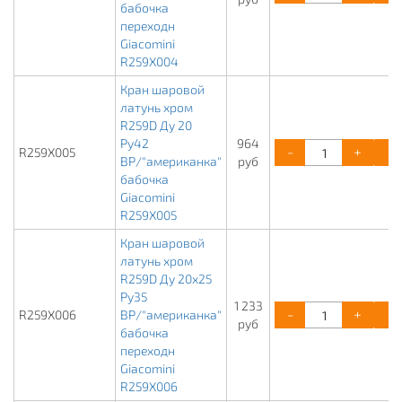
бабочка
переходн
Giacomini
R259X004
Кран шаровой
латунь хром
R259D Ду 20
Ру42
964
-
+
R259X005
ВР/"американка"
руб
бабочка
Giacomini
R259X005
Кран шаровой
латунь хром
R259D Ду 20х25
Ру35
1 233
-
+
R259X006
ВР/"американка"
руб
бабочка
переходн
Giacomini
R259X006