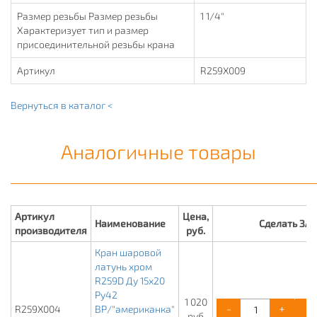
Размер резьбы Размер резьбы
1 1/4"
Характеризует тип и размер
присоединительной резьбы крана
Артикул
R259X009
Вернуться в каталог <
Аналогичные товары
Артикул
Цена,
Наименование
Сделать ЗА
производителя
руб.
Кран шаровой
латунь хром
R259D Ду 15х20
Ру42
1 020
-
+
R259X004
ВР/"американка"
руб