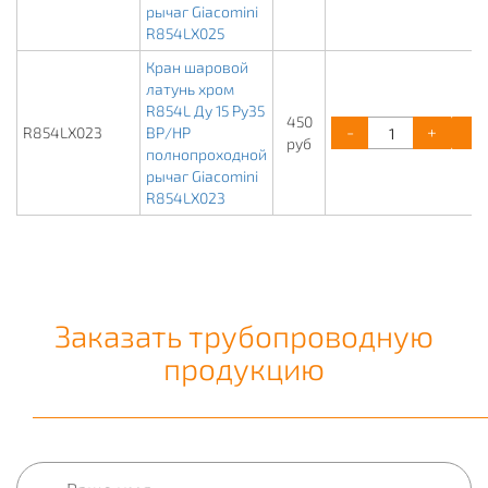
рычаг Giacomini
R854LX025
Кран шаровой
латунь хром
R854L Ду 15 Ру35
450
-
+
R854LX023
ВР/НР
руб
полнопроходной
рычаг Giacomini
R854LX023
Заказать трубопроводную
продукцию