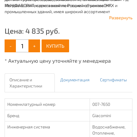
Мы давно занимаемся комплектацией объектов ЖКХ и
ИНЖФАВОРИТ, с доставкой по России и странам СНГ.
промышленных зданий, имея широкий ассортимент
продукции для систем: отопления, водоснабжения,
Развернуть
канализации и пожаротушения.
Цена:
4 835
руб.
-
+
КУПИТЬ
* Актуальную цену уточняйте у менеджера
Описание и
Документация
Сертификаты
Характеристики
Номенклатурный номер
007-7650
Бренд
Giacomini
Инженерная система
Водоснабжение,
Отопление,