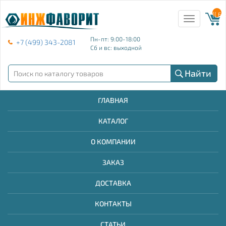
{{ E
Toggle
navigation
Пн-пт: 9:00-18:00
+7 (499) 343-2081
Сб и вс: выходной
Найти
ГЛАВНАЯ
КАТАЛОГ
О КОМПАНИИ
ЗАКАЗ
ДОСТАВКА
КОНТАКТЫ
СТАТЬИ