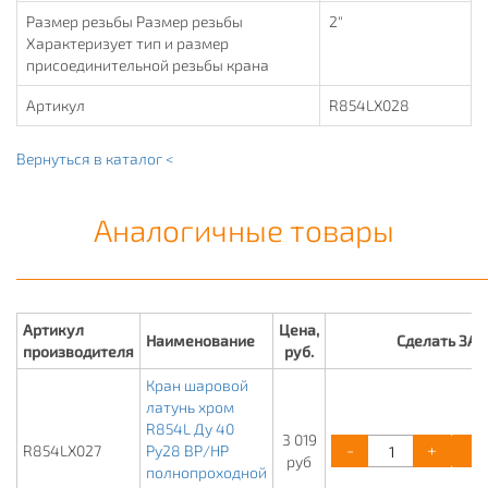
Размер резьбы Размер резьбы
2"
Характеризует тип и размер
присоединительной резьбы крана
Артикул
R854LX028
Вернуться в каталог <
Аналогичные товары
Артикул
Цена,
Наименование
Сделать ЗА
производителя
руб.
Кран шаровой
латунь хром
R854L Ду 40
3 019
-
+
R854LX027
Ру28 ВР/НР
руб
полнопроходной