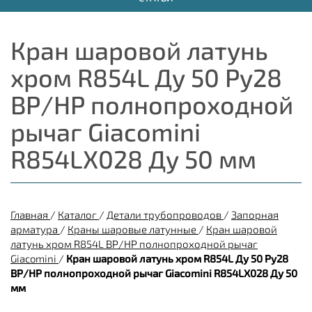
Кран шаровой латунь
хром R854L Ду 50 Ру28
ВР/НР полнопроходной
рычаг Giacomini
R854LX028 Ду 50 мм
Главная
/
Каталог
/
Детали трубопроводов
/
Запорная
арматура
/
Краны шаровые латунные
/
Кран шаровой
латунь хром R854L ВР/НР полнопроходной рычаг
Giacomini
/
Кран шаровой латунь хром R854L Ду 50 Ру28
ВР/НР полнопроходной рычаг Giacomini R854LX028 Ду 50
мм