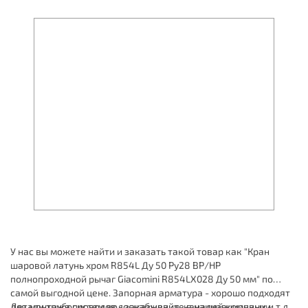
У нас вы можете найти и заказать такой товар как "Кран
шаровой латунь хром R854L Ду 50 Ру28 ВР/НР
полнопроходной рычаг Giacomini R854LX028 Ду 50 мм" по
самой выгодной цене. Запорная арматура - хорошо подходят
для монтажа систем водоснабжения, канализационных и т.д.
Детали трубопроводов - заказывайте в нашей компании