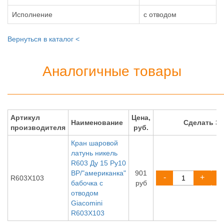
Исполнение
с отводом
Вернуться в каталог <
Аналогичные товары
Артикул
Цена,
Наименование
Сделать З
производителя
руб.
Кран шаровой
латунь никель
R603 Ду 15 Ру10
ВР/"американка"
901
-
+
R603X103
бабочка с
руб
отводом
Giacomini
R603X103