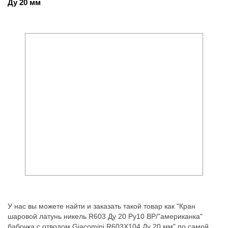
Ду 20 мм
У нас вы можете найти и заказать такой товар как "Кран
шаровой латунь никель R603 Ду 20 Ру10 ВР/"американка"
бабочка с отводом Giacomini R603X104 Ду 20 мм" по самой