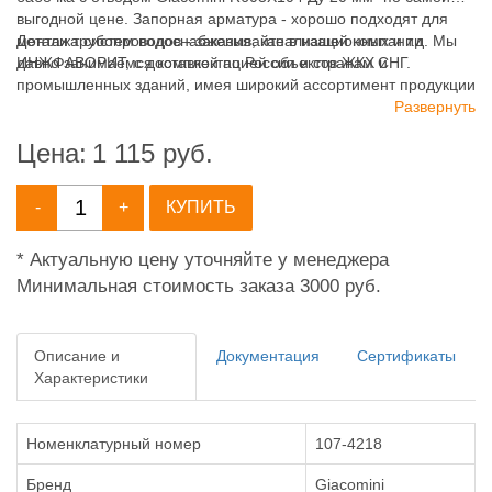
выгодной цене. Запорная арматура - хорошо подходят для
монтажа систем водоснабжения, канализационных и т.д. Мы
Детали трубопроводов - заказывайте в нашей компании
давно занимаемся комплектацией объектов ЖКХ и
ИНЖФАВОРИТ, с доставкой по России и странам СНГ.
промышленных зданий, имея широкий ассортимент продукции
для систем: отопления, водоснабжения, канализации и
Развернуть
пожаротушения.
Цена:
1 115
руб.
-
+
КУПИТЬ
* Актуальную цену уточняйте у менеджера
Минимальная стоимость заказа 3000 руб.
Описание и
Документация
Сертификаты
Характеристики
Номенклатурный номер
107-4218
Бренд
Giacomini