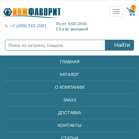
{{ E
Toggle
navigation
Пн-пт: 9:00-18:00
+7 (499) 343-2081
Сб и вс: выходной
Найти
ГЛАВНАЯ
КАТАЛОГ
О КОМПАНИИ
ЗАКАЗ
ДОСТАВКА
КОНТАКТЫ
СТАТЬИ