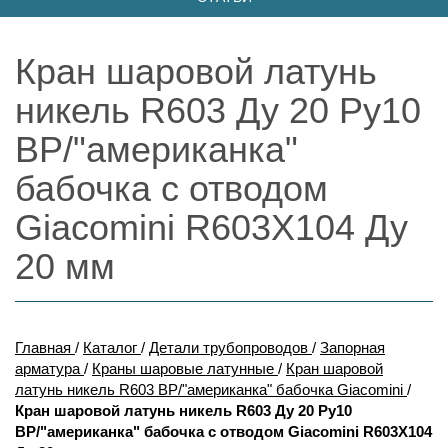
Кран шаровой латунь
никель R603 Ду 20 Ру10
ВР/"американка"
бабочка с отводом
Giacomini R603X104 Ду
20 мм
Главная
/
Каталог
/
Детали трубопроводов
/
Запорная
арматура
/
Краны шаровые латунные
/
Кран шаровой
латунь никель R603 ВР/"американка" бабочка Giacomini
/
Кран шаровой латунь никель R603 Ду 20 Ру10
ВР/"американка" бабочка с отводом Giacomini R603X104