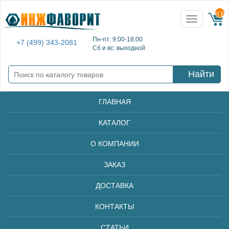
{{ E
Toggle
navigation
Пн-пт: 9:00-18:00
+7 (499) 343-2081
Сб и вс: выходной
Найти
ГЛАВНАЯ
КАТАЛОГ
О КОМПАНИИ
ЗАКАЗ
ДОСТАВКА
КОНТАКТЫ
СТАТЬИ