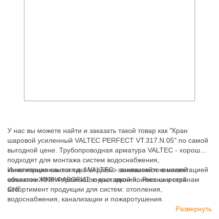
У нас вы можете найти и заказать такой товар как "Кран
шаровой усиленный VALTEC PERFECT VT.317.N.05" по самой
выгодной цене. Трубопроводная арматура VALTEC - хорошо
подходят для монтажа систем водоснабжения,
канализационных и т.д. Мы давно занимаемся комплектацией
Инженерная сантехника VALTEC - заказывайте в нашей
объектов ЖКХ и промышленных зданий, имея широкий
компании ИНЖФАВОРИТ, с доставкой по России и странам
ассортимент продукции для систем: отопления,
СНГ.
водоснабжения, канализации и пожаротушения.
Развернуть